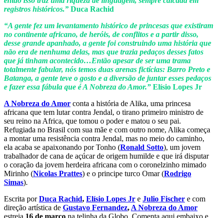
então isso traz uma riqueza de linguagem, sempre calcada em
registros históricos.”
Duca Rachid
“A gente fez um levantamento histórico de princesas que existiram
no continente africano, de heróis, de conflitos e a partir disso,
desse grande apanhado, a gente foi construindo uma história que
não era de nenhuma delas, mas que trazia pedaços desses fatos
que já tinham acontecido…Então apesar de ser uma trama
totalmente fabular, nós temos duas arenas fictícias: Barro Preto e
Batanga, a gente teve o gosto e a diversão de juntar esses pedaços
e fazer essa fábula que é A Nobreza do Amor.”
Elísio Lopes Jr
A Nobreza do Amor
conta a história de Alika, uma princesa
africana que tem lutar contra Jendal, o tirano primeiro ministro de
seu reino na Africa, que tomou o poder e matou o seu pai.
Refugiada no Brasil com sua mãe e com outro nome, Alika começa
a montar uma resistência contra Jendal, mas no meio do caminho,
ela acaba se apaixonando por Tonho (
Ronald Sotto
), um jovem
trabalhador de cana de açúcar de origem humilde e que irá disputar
o coração da jovem herdeira africana com o coronelzinho mimado
Mirinho (
Nicolas Prattes
) e o principe turco Omar (
Rodrigo
Simas
).
Escrita por
Duca Rachid
,
Elísio Lopes Jr
e
Julio Fischer
e com
direção artística de
Gustavo Fernandez
,
A Nobreza do Amor
estreia
16 de março
na telinha da Globo. Comenta aqui embaixo e