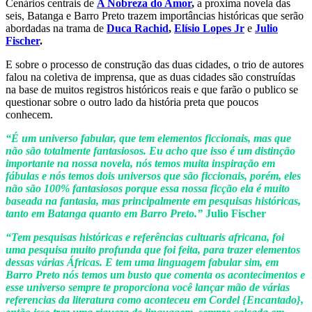
Cenários centrais de
A Nobreza do Amor
,
a proxima novela das
seis, Batanga e Barro Preto trazem importâncias históricas que serão
abordadas na trama de
Duca Rachid
,
Elísio Lopes Jr
e
Julio
Fischer
.
E sobre o processo de construção das duas cidades, o trio de autores
falou na coletiva de imprensa, que as duas cidades são construídas
na base de muitos registros históricos reais e que farão o publico se
questionar sobre o outro lado da história preta que poucos
conhecem.
“É um universo fabular, que tem elementos ficcionais, mas que
não são totalmente fantasiosos. Eu acho que isso é um distinção
importante na nossa novela, nós temos muita inspiração em
fábulas e nós temos dois universos que são ficcionais, porém, eles
não são 100% fantasiosos porque essa nossa ficção ela é muito
baseada na fantasia, mas principalmente em pesquisas históricas,
tanto em Batanga quanto em Barro Preto.”
Julio Fischer
“Tem pesquisas históricas e referências cultuaris africana, foi
uma pesquisa muito profunda que foi feita, para trazer elementos
dessas várias Áfricas. E tem uma linguagem fabular sim, em
Barro Preto nós temos um busto que comenta os acontecimentos e
esse universo sempre te proporciona você lançar mão de várias
referencias da literatura como aconteceu em Cordel {Encantado},