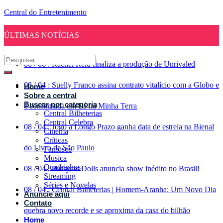
Central do Entretenimento
ÚLTIMAS NOTÍCIAS
08
/
06
:
Rachel Reid finaliza a produção de Unrivaled
08
/
04
:
Suelly Franco assina contrato vitalício com a Globo e
Home
Sobre a central
Buscar por categoria
é confirmada em Lá na Minha Terra
Central Bilheterias
Central Celebra
08
/
04
:
Jogo a Longo Prazo ganha data de estreia na Bienal
Cinema
Críticas
do Livro de São Paulo
Famosos
Musica
Quadrinhos
08
/
04
:
Pussycat Dolls anuncia show inédito no Brasil!
Streaming
Séries e Novelas
08
/
04
:
Central Bilheterias | Homem-Aranha: Um Novo Dia
Anuncie aqui
Contato
quebra novo recorde e se aproxima da casa do bilhão
Home