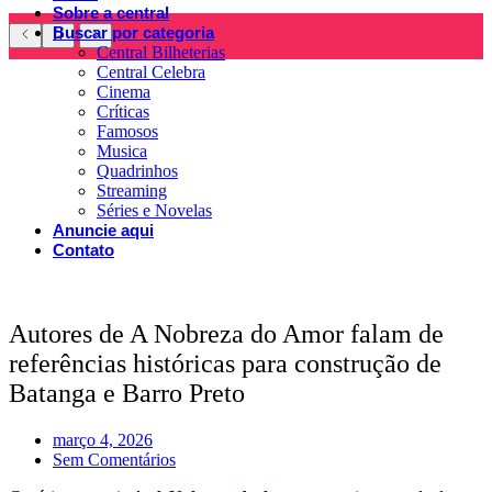
Sobre a central
Buscar por categoria
Central Bilheterias
Central Celebra
Cinema
Críticas
Famosos
Musica
Quadrinhos
Streaming
Séries e Novelas
Anuncie aqui
Contato
Autores de A Nobreza do Amor falam de
referências históricas para construção de
Batanga e Barro Preto
março 4, 2026
Sem Comentários