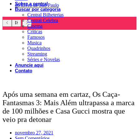
Sobre a central
do Livro de São Paulo
Buscar por categoria
Central Bilheterias
Central Celebra
Cinema
Críticas
Famosos
Musica
Quadrinhos
Streaming
Séries e Novelas
Anuncie aqui
Contato
Após uma semana em cartaz, Os Caça-
Fantasmas 3: Mais Além ultrapassa a marca
de 100 milhões e Casa Gucci mostra que
veio pra detonar
novembro 27, 2021
Sem Comentários