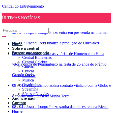
Central do Entretenimento
ÚLTIMAS NOTÍCIAS
08
/
07
:
Jogo a Longo Prazo entra em pré-venda na internet
08
/
06
:
Rachel Reid finaliza a produção de Unrivaled
Home
Sobre a central
Buscar por categoria
08
/
05
:
Central Celebra as vitórias de Homem com H e a
Central Bilheterias
Central Celebra
vitória dupla de Pernambuco na festa de 25 anos do Prêmio
Cinema
Críticas
Grande Otelo
Famosos
Musica
Quadrinhos
08
/
04
:
Suelly Franco assina contrato vitalício com a Globo e
Streaming
Séries e Novelas
é confirmada em Lá na Minha Terra
Anuncie aqui
Contato
08
/
04
:
Jogo a Longo Prazo ganha data de estreia na Bienal
Home