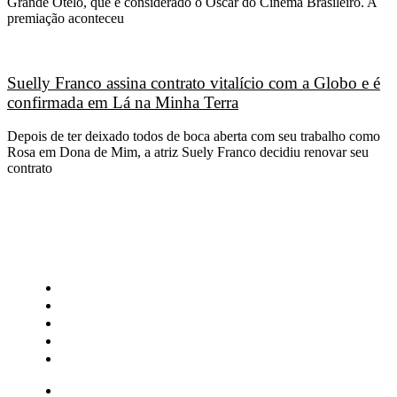
Grande Otelo, que é considerado o Oscar do Cinema Brasileiro. A
premiação aconteceu
Suelly Franco assina contrato vitalício com a Globo e é
confirmada em Lá na Minha Terra
Depois de ter deixado todos de boca aberta com seu trabalho como
Rosa em Dona de Mim, a atriz Suely Franco decidiu renovar seu
contrato
CATEGORIAS
Central Bilheterias
Central Celebra
Cinema
Críticas
Famosos
Central Bilheterias