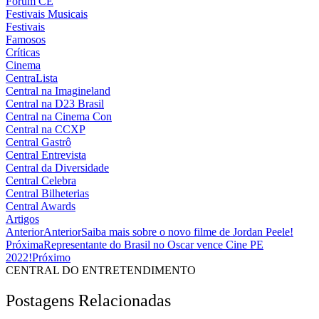
Fórum CE
Festivais Musicais
Festivais
Famosos
Críticas
Cinema
CentraLista
Central na Imagineland
Central na D23 Brasil
Central na Cinema Con
Central na CCXP
Central Gastrô
Central Entrevista
Central da Diversidade
Central Celebra
Central Bilheterias
Central Awards
Artigos
Anterior
Anterior
Saiba mais sobre o novo filme de Jordan Peele!
Próxima
Representante do Brasil no Oscar vence Cine PE
2022!
Próximo
CENTRAL DO ENTRETENDIMENTO
Postagens Relacionadas