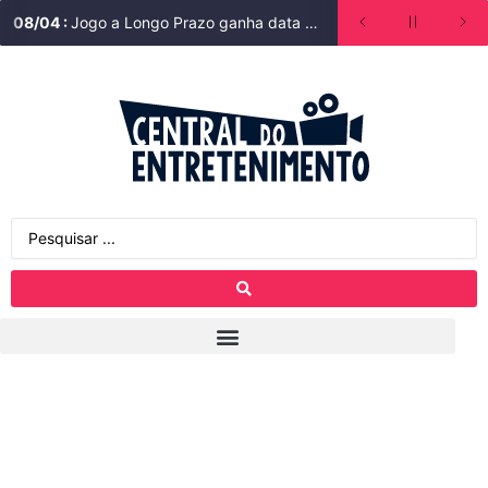
08
/
04
:
Jogo a Longo Prazo ganha data de estreia na Bienal do Livro de São Paulo