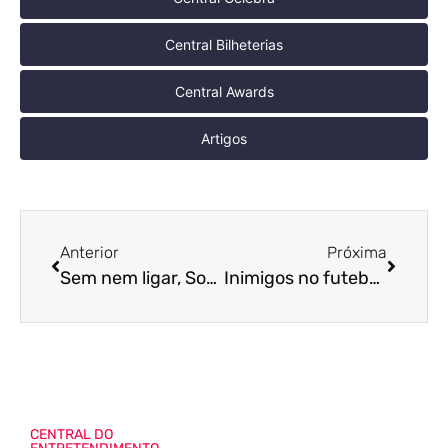
Central Bilheterias
Central Awards
Artigos
Anterior
Próxima
Sem nem ligar, Sony deixa vazar cenas pós-créditos de Morbius
Inimigos no futebol, mas amigos no cinema! Confira o primeiro trailer de filme nacional gravado no Paraguai
CENTRAL DO