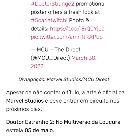
#DoctorStrange2
promotional
poster offers a fresh look at
#ScarletWitch
! Photo &
details:
https://t.co/r8rQ0YjLoi
pic.twitter.com/amrHtRAPEp
— MCU – The Direct
(@MCU_Direct)
March 30,
2022
Divulgação: Marvel Studios/MCU Direct
Apesar de não conter o título, a arte é oficial da
Marvel Studios
e deve entrar em circuito nos
próximos dias.
Doutor Estranho 2: No Multiverso da Loucura
estreia
05 de maio.