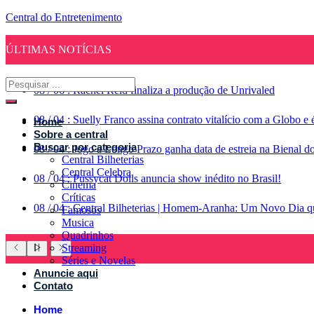
Central do Entretenimento
ÚLTIMAS NOTÍCIAS
08
/
06
:
Rachel Reid finaliza a produção de Unrivaled
08
/
04
:
Suelly Franco assina contrato vitalício com a Globo 
Home
Sobre a central
Buscar por categoria
08
/
04
:
Jogo a Longo Prazo ganha data de estreia na Bienal d
Central Bilheterias
Central Celebra
08
/
04
:
Pussycat Dolls anuncia show inédito no Brasil!
Cinema
Críticas
08
/
04
:
Central Bilheterias | Homem-Aranha: Um Novo Dia qu
Famosos
Musica
Quadrinhos
Streaming
Séries e Novelas
Anuncie aqui
Contato
Home