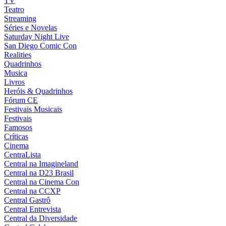
TV
Teatro
Streaming
Séries e Novelas
Saturday Night Live
San Diego Comic Con
Realities
Quadrinhos
Musica
Livros
Heróis & Quadrinhos
Fórum CE
Festivais Musicais
Festivais
Famosos
Críticas
Cinema
CentraLista
Central na Imagineland
Central na D23 Brasil
Central na Cinema Con
Central na CCXP
Central Gastrô
Central Entrevista
Central da Diversidade