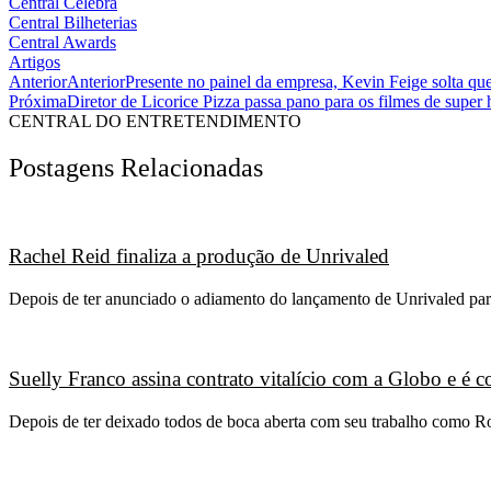
Central Celebra
Central Bilheterias
Central Awards
Artigos
Anterior
Anterior
Presente no painel da empresa, Kevin Feige solta qu
Próxima
Diretor de Licorice Pizza passa pano para os filmes de super 
CENTRAL DO ENTRETENDIMENTO
Postagens Relacionadas
Rachel Reid finaliza a produção de Unrivaled
Depois de ter anunciado o adiamento do lançamento de Unrivaled para
Suelly Franco assina contrato vitalício com a Globo e é
Depois de ter deixado todos de boca aberta com seu trabalho como R