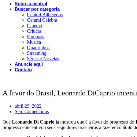
Sobre a central
Buscar por categoria
Central Bilheterias
Central Celebra
Cinema
Críticas
Famosos
Musica
Quadrinhos
Streaming
Séries e Novelas
Anuncie aqui
Contato
A favor do Brasil, Leonardo DiCaprio incentiv
abril 29, 2022
Sem Comentários
Que
Leonardo Di Caprio
já mostrou que é a favor do progresso do
progresso e incentivou seus seguidores brasileiros a fazerem o título de