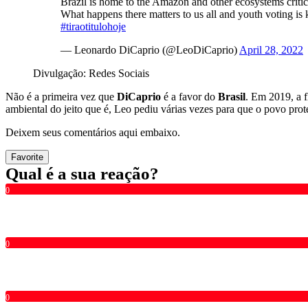
Brazil is home to the Amazon and other ecosystems critic
What happens there matters to us all and youth voting is k
#tiraotitulohoje
— Leonardo DiCaprio (@LeoDiCaprio)
April 28, 2022
Divulgação: Redes Sociais
Não é a primeira vez que
DiCaprio
é a favor do
Brasil
. Em 2019, a f
ambiental do jeito que é, Leo pediu várias vezes para que o povo prote
Deixem seus comentários aqui embaixo.
Favorite
Qual é a sua reação?
0
0
0