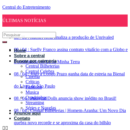
Central do Entretenimento
ÚLTIMAS NOTÍCIAS
08
/
06
:
Rachel Reid finaliza a produção de Unrivaled
08
/
04
:
Suelly Franco assina contrato vitalício com a Globo e
Home
Sobre a central
Buscar por categoria
é confirmada em Lá na Minha Terra
Central Bilheterias
Central Celebra
08
/
04
:
Jogo a Longo Prazo ganha data de estreia na Bienal
Cinema
Críticas
do Livro de São Paulo
Famosos
Musica
Quadrinhos
08
/
04
:
Pussycat Dolls anuncia show inédito no Brasil!
Streaming
Séries e Novelas
08
/
04
:
Central Bilheterias | Homem-Aranha: Um Novo Dia
Anuncie aqui
Contato
quebra novo recorde e se aproxima da casa do bilhão