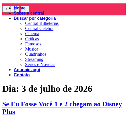
Home
Sobre a central
Buscar por categoria
Central Bilheterias
Central Celebra
Cinema
Críticas
Famosos
Musica
Quadrinhos
Streaming
Séries e Novelas
Anuncie aqui
Contato
Dia:
3 de julho de 2026
Se Eu Fosse Você 1 e 2 chegam ao Disney
Plus