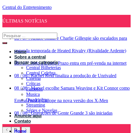
Central do Entretenimento
ÚLTIMAS NOTÍCIAS
08
/
07
:
Justice Smith e Charlie Gillespie são escalados para
segunda temporada de Heated Rivalry (Rivalidade Ardente)
Home
Sobre a central
Buscar por categoria
08
/
07
:
Jogo a Longo Prazo entra em pré-venda na internet
Central Bilheterias
Central Celebra
08
/
06
:
Rachel Reid finaliza a produção de Unrivaled
Cinema
Críticas
08
/
06
:
Marvel escolhe Samara Weaving e Kit Connor como
Famosos
Musica
Quadrinhos
Emma Frost e Ciclope na nova versão dos X-Men
Streaming
Séries e Novelas
08
/
06
:
Gravações de Gente Grande 3 são iniciadas
Anuncie aqui
Contato
Home