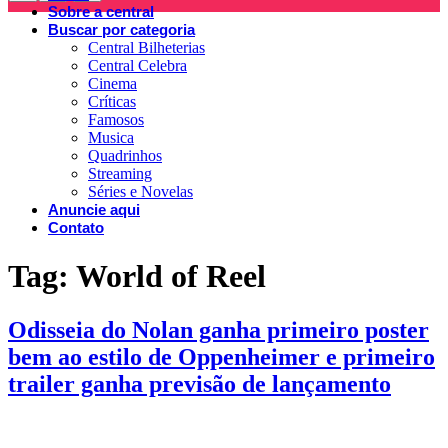
Sobre a central
Buscar por categoria
Central Bilheterias
Central Celebra
Cinema
Críticas
Famosos
Musica
Quadrinhos
Streaming
Séries e Novelas
Anuncie aqui
Contato
Tag:
World of Reel
Odisseia do Nolan ganha primeiro poster
bem ao estilo de Oppenheimer e primeiro
trailer ganha previsão de lançamento