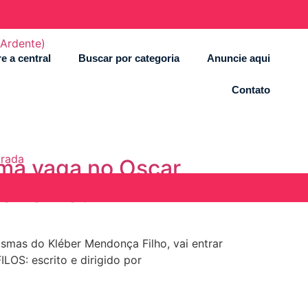
 Ardente)
e a central
Buscar por categoria
Anuncie aqui
Contato
orada
uma vaga no Oscar
 na Netflix
asmas do Kléber Mendonça Filho, vai entrar
S: escrito e dirigido por