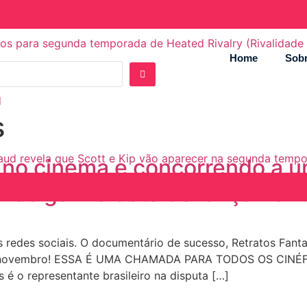
ados para segunda temporada de Heated Rivalry (Rivalidade
Home
Sobr
internet
d
s
rnaud revela que Scott e Kip vão aparecer na segunda temp
 no cinema e concorrendo a 
mas ganha data de lançamento
s redes sociais. O documentário de sucesso, Retratos Fant
e novembro! ESSA É UMA CHAMADA PARA TODOS OS CINÉFILO
é o representante brasileiro na disputa […]