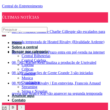
Central do Entretenimento
ÚLTIMAS NOTÍCIAS
08
/
07
:
Justice Smith e Charlie Gillespie são escalados para
segunda temporada de Heated Rivalry (Rivalidade Ardente)
Home
Sobre a central
Buscar por categoria
08
/
07
:
Jogo a Longo Prazo entra em pré-venda na internet
Central Bilheterias
Central Celebra
08
/
06
:
Rachel Reid finaliza a produção de Unrivaled
Cinema
Críticas
08
/
06
:
Gravações de Gente Grande 3 são iniciadas
Famosos
Musica
Quadrinhos
08
/
05
:
Heated Rivalry | Em entrevista, François Arnaud
Streaming
Séries e Novelas
revela que Scott e Kip vão aparecer na segunda temporada
Anuncie aqui
Contato