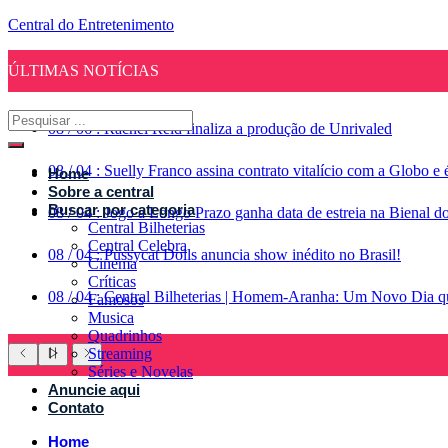
Central do Entretenimento
ÚLTIMAS NOTÍCIAS
08
/
06
:
Rachel Reid finaliza a produção de Unrivaled
08
/
04
:
Suelly Franco assina contrato vitalício com a Globo 
Home
Sobre a central
Buscar por categoria
08
/
04
:
Jogo a Longo Prazo ganha data de estreia na Bienal d
Central Bilheterias
Central Celebra
08
/
04
:
Pussycat Dolls anuncia show inédito no Brasil!
Cinema
Críticas
08
/
04
:
Central Bilheterias | Homem-Aranha: Um Novo Dia qu
Famosos
Musica
Quadrinhos
Streaming
Séries e Novelas
Anuncie aqui
Contato
Home