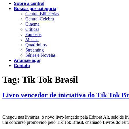
Sobre a central
Buscar por categoria
Central Bilheterias
Central Celebra
Cinema
Críticas
Famosos
Musica
Quadrinhos
Streaming
Séries e Novelas
Anuncie aqui
Contato
Tag:
Tik Tok Brasil
Livro vencedor de iniciativa do Tik Tok Bra
Chegou nas livrarias, o novo livro lançado pela Editora Alt, selo de li
um concurso promovido pelo Tik Tok Brasil, chamado Livros do Futu