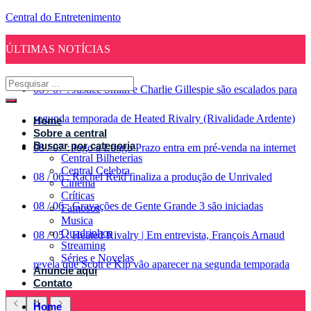
Central do Entretenimento
ÚLTIMAS NOTÍCIAS
08
/
07
:
Justice Smith e Charlie Gillespie são escalados para
segunda temporada de Heated Rivalry (Rivalidade Ardente)
Home
Sobre a central
Buscar por categoria
08
/
07
:
Jogo a Longo Prazo entra em pré-venda na internet
Central Bilheterias
Central Celebra
08
/
06
:
Rachel Reid finaliza a produção de Unrivaled
Cinema
Críticas
08
/
06
:
Gravações de Gente Grande 3 são iniciadas
Famosos
Musica
Quadrinhos
08
/
05
:
Heated Rivalry | Em entrevista, François Arnaud
Streaming
Séries e Novelas
revela que Scott e Kip vão aparecer na segunda temporada
Anuncie aqui
Contato
Home