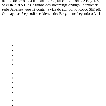
mundo do sexo e da indústria pornográfica. E depois de Boy Toy,
SexLife e 365 Dias, a rainha dos streamings divulgou o trailer da
série Supersex, que irá contar, a vida do ator pornô Rocco Siffredi.
Com apenas 7 episódios e Alessandro Borghi encabeçando o […]
CATEGORIAS
Central Bilheterias
Central Celebra
Cinema
Críticas
Famosos
Central Bilheterias
Central Celebra
Cinema
Críticas
Famosos
Musica
Quadrinhos