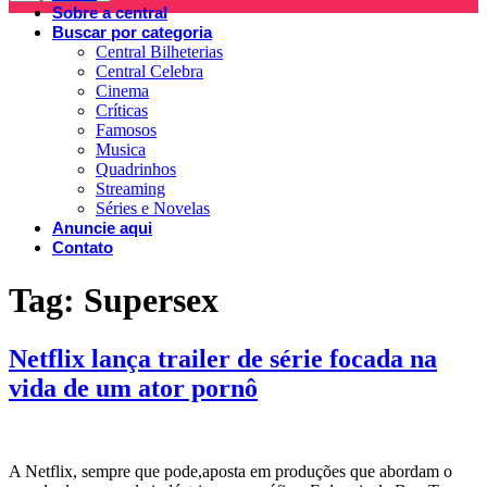
Sobre a central
Buscar por categoria
Central Bilheterias
Central Celebra
Cinema
Críticas
Famosos
Musica
Quadrinhos
Streaming
Séries e Novelas
Anuncie aqui
Contato
Tag:
Supersex
Netflix lança trailer de série focada na
vida de um ator pornô
A Netflix, sempre que pode,aposta em produções que abordam o