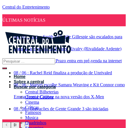
Central do Entretenimento
ÚLTIMAS NOTÍCIAS
08
/
07
:
Justice Smith e Charlie Gillespie são escalados para
segunda temporada de Heated Rivalry (Rivalidade Ardente)
08
/
07
:
Jogo a Longo Prazo entra em pré-venda na internet
08
/
06
:
Rachel Reid finaliza a produção de Unrivaled
Home
Sobre a central
08
/
06
:
Marvel escolhe Samara Weaving e Kit Connor como
Buscar por categoria
Central Bilheterias
Emma Frost e Ciclope na nova versão dos X-Men
Central Celebra
Cinema
Críticas
08
/
06
:
Gravações de Gente Grande 3 são iniciadas
Famosos
Musica
Quadrinhos
Streaming