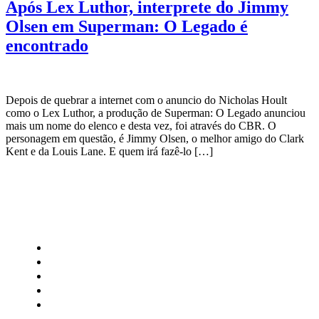
Após Lex Luthor, interprete do Jimmy
Olsen em Superman: O Legado é
encontrado
Depois de quebrar a internet com o anuncio do Nicholas Hoult
como o Lex Luthor, a produção de Superman: O Legado anunciou
mais um nome do elenco e desta vez, foi através do CBR. O
personagem em questão, é Jimmy Olsen, o melhor amigo do Clark
Kent e da Louis Lane. E quem irá fazê-lo […]
CATEGORIAS
Central Bilheterias
Central Celebra
Cinema
Críticas
Famosos