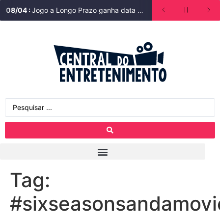
08
/
04
:
Jogo a Longo Prazo ganha data de estreia na Bienal do Livro de São Paulo
Tag:
#sixseasonsandamovi