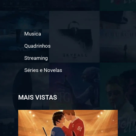
Musica
Quadrinhos
Streaming
Séries e Novelas
MAIS VISTAS
Jogo a
Longo
Prazo
ganha
data
de