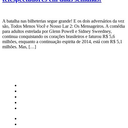
A batalha nas bilheterias segue grande! E os dois adversários da vez
são, Todos Menos Você e Nosso Lar 2: Os Mensageiros. A comédia
para adultos estrelada por Glenn Powell e Sidney Sweedney,
continua conquistando os corações brasileiros e faturou R$ 5,6
milhões, enquanto a continuação espirita de 2014, está com R$ 5,1
milhões. Mas, […]
CATEGORIAS
Central Bilheterias
Central Celebra
Cinema
Críticas
Famosos
Central Bilheterias
Central Celebra