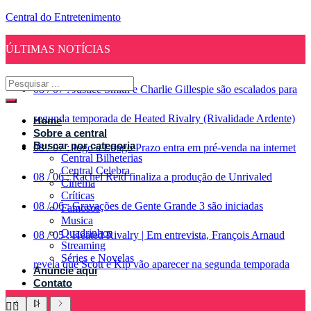
Central do Entretenimento
ÚLTIMAS NOTÍCIAS
08
/
07
:
Justice Smith e Charlie Gillespie são escalados para
segunda temporada de Heated Rivalry (Rivalidade Ardente)
Home
Sobre a central
Buscar por categoria
08
/
07
:
Jogo a Longo Prazo entra em pré-venda na internet
Central Bilheterias
Central Celebra
08
/
06
:
Rachel Reid finaliza a produção de Unrivaled
Cinema
Críticas
08
/
06
:
Gravações de Gente Grande 3 são iniciadas
Famosos
Musica
Quadrinhos
08
/
05
:
Heated Rivalry | Em entrevista, François Arnaud
Streaming
Séries e Novelas
revela que Scott e Kip vão aparecer na segunda temporada
Anuncie aqui
Contato