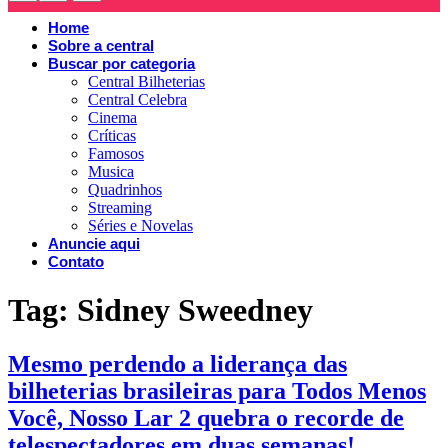
Home
Sobre a central
Buscar por categoria
Central Bilheterias
Central Celebra
Cinema
Críticas
Famosos
Musica
Quadrinhos
Streaming
Séries e Novelas
Anuncie aqui
Contato
Tag:
Sidney Sweedney
Mesmo perdendo a liderança das
bilheterias brasileiras para Todos Menos
Você, Nosso Lar 2 quebra o recorde de
telespectadores em duas semanas!