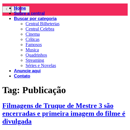
Home
Sobre a central
Buscar por categoria
Central Bilheterias
Central Celebra
Cinema
Críticas
Famosos
Musica
Quadrinhos
Streaming
Séries e Novelas
Anuncie aqui
Contato
Tag:
Publicação
Filmagens de Truque de Mestre 3 são
encerradas e primeira imagem do filme é
divulgada