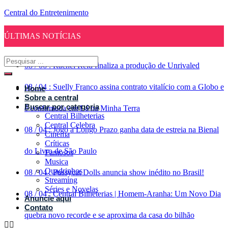
Central do Entretenimento
ÚLTIMAS NOTÍCIAS
08
/
06
:
Rachel Reid finaliza a produção de Unrivaled
08
/
04
:
Suelly Franco assina contrato vitalício com a Globo e
Home
Sobre a central
Buscar por categoria
é confirmada em Lá na Minha Terra
Central Bilheterias
Central Celebra
08
/
04
:
Jogo a Longo Prazo ganha data de estreia na Bienal
Cinema
Críticas
do Livro de São Paulo
Famosos
Musica
Quadrinhos
08
/
04
:
Pussycat Dolls anuncia show inédito no Brasil!
Streaming
Séries e Novelas
08
/
04
:
Central Bilheterias | Homem-Aranha: Um Novo Dia
Anuncie aqui
Contato
quebra novo recorde e se aproxima da casa do bilhão