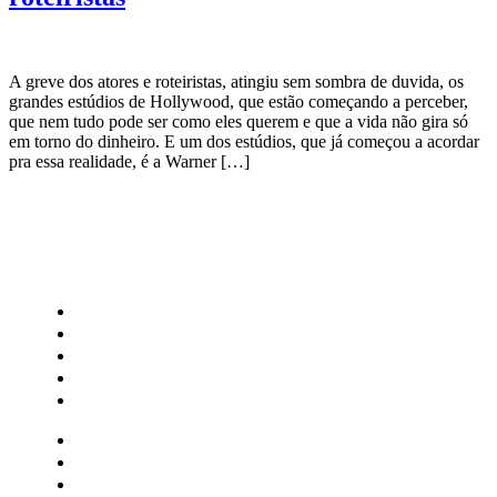
A greve dos atores e roteiristas, atingiu sem sombra de duvida, os
grandes estúdios de Hollywood, que estão começando a perceber,
que nem tudo pode ser como eles querem e que a vida não gira só
em torno do dinheiro. E um dos estúdios, que já começou a acordar
pra essa realidade, é a Warner […]
CATEGORIAS
Central Bilheterias
Central Celebra
Cinema
Críticas
Famosos
Central Bilheterias
Central Celebra
Cinema