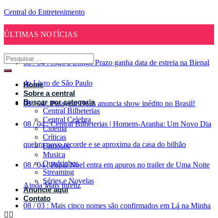
Central do Entretenimento
ÚLTIMAS NOTÍCIAS
08
/
04
:
Jogo a Longo Prazo ganha data de estreia na Bienal
do Livro de São Paulo
Home
Sobre a central
Buscar por categoria
08
/
04
:
Pussycat Dolls anuncia show inédito no Brasil!
Central Bilheterias
Central Celebra
08
/
04
:
Central Bilheterias | Homem-Aranha: Um Novo Dia
Cinema
Críticas
quebra novo recorde e se aproxima da casa do bilhão
Famosos
Musica
Quadrinhos
08
/
04
:
Papai Noel entra em apuros no trailer de Uma Noite
Streaming
Séries e Novelas
Ainda Mais Infeliz
Anuncie aqui
Contato
08
/
03
:
Mais cinco nomes são confirmados em Lá na Minha