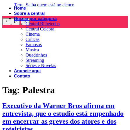
Terra. Saiba quem está no elenco
Home
Sobre a central
Buscar por categoria
Central Bilheterias
Central Celebra
Cinema
Críticas
Famosos
Musica
Quadrinhos
Streaming
Séries e Novelas
Anuncie aqui
Contato
Tag:
Palestra
Executivo da Warner Bros afirma em
entrevista, que o estudio está empenhado
em encerrar as greves dos atores e dos
roteiristas