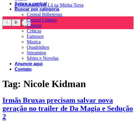
Sobre a central
é confirmada em Lá na Minha Terra
Buscar por categoria
Central Bilheterias
Central Celebra
Cinema
Críticas
Famosos
Musica
Quadrinhos
Streaming
Séries e Novelas
Anuncie aqui
Contato
Tag:
Nicole Kidman
Irmãs Bruxas precisam salvar nova
geração no trailer de Da Magia e Sedução
2