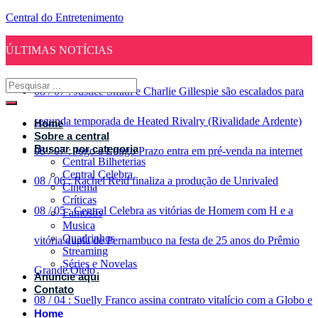
Central do Entretenimento
ÚLTIMAS NOTÍCIAS
08
/
07
:
Justice Smith e Charlie Gillespie são escalados para
segunda temporada de Heated Rivalry (Rivalidade Ardente)
Home
Sobre a central
Buscar por categoria
08
/
07
:
Jogo a Longo Prazo entra em pré-venda na internet
Central Bilheterias
Central Celebra
08
/
06
:
Rachel Reid finaliza a produção de Unrivaled
Cinema
Críticas
08
/
05
:
Central Celebra as vitórias de Homem com H e a
Famosos
Musica
Quadrinhos
vitória dupla de Pernambuco na festa de 25 anos do Prêmio
Streaming
Séries e Novelas
Grande Otelo
Anuncie aqui
Contato
08
/
04
:
Suelly Franco assina contrato vitalício com a Globo e
Home