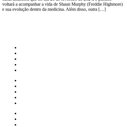
voltará a acompanhar a vida de Shaun Murphy (Freddie Highmore)
e sua evolução dentro da medicina. Além disso, outra […]
CATEGORIAS
Central Bilheterias
Central Celebra
Cinema
Críticas
Famosos
Central Bilheterias
Central Celebra
Cinema
Críticas
Famosos
Musica
Quadrinhos
Streaming