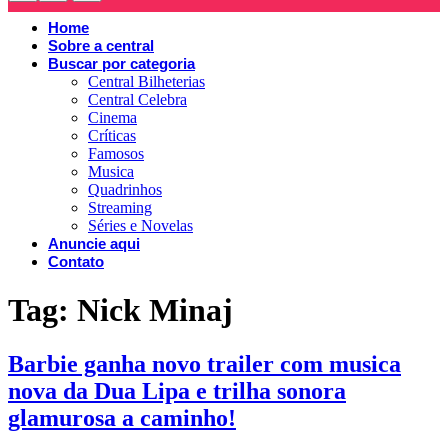
Home
Sobre a central
Buscar por categoria
Central Bilheterias
Central Celebra
Cinema
Críticas
Famosos
Musica
Quadrinhos
Streaming
Séries e Novelas
Anuncie aqui
Contato
Tag:
Nick Minaj
Barbie ganha novo trailer com musica
nova da Dua Lipa e trilha sonora
glamurosa a caminho!