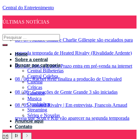
Central do Entretenimento
ÚLTIMAS NOTÍCIAS
08
/
07
:
Justice Smith e Charlie Gillespie são escalados para
segunda temporada de Heated Rivalry (Rivalidade Ardente)
Home
Sobre a central
Buscar por categoria
08
/
07
:
Jogo a Longo Prazo entra em pré-venda na internet
Central Bilheterias
Central Celebra
08
/
06
:
Rachel Reid finaliza a produção de Unrivaled
Cinema
Críticas
08
/
06
:
Gravações de Gente Grande 3 são iniciadas
Famosos
Musica
Quadrinhos
08
/
05
:
Heated Rivalry | Em entrevista, François Arnaud
Streaming
Séries e Novelas
revela que Scott e Kip vão aparecer na segunda temporada
Anuncie aqui
Contato