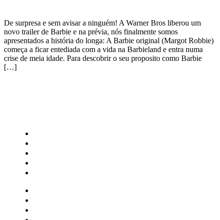
De surpresa e sem avisar a ninguém! A Warner Bros liberou um
novo trailer de Barbie e na prévia, nós finalmente somos
apresentados a história do longa: A Barbie original (Margot Robbie)
começa a ficar entediada com a vida na Barbieland e entra numa
crise de meia idade. Para descobrir o seu proposito como Barbie
[…]
CATEGORIAS
Central Bilheterias
Central Celebra
Cinema
Críticas
Famosos
Central Bilheterias
Central Celebra
Cinema
Críticas