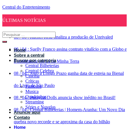
Central do Entretenimento
ÚLTIMAS NOTÍCIAS
08
/
06
:
Rachel Reid finaliza a produção de Unrivaled
08
/
04
:
Suelly Franco assina contrato vitalício com a Globo e
Home
Sobre a central
Buscar por categoria
é confirmada em Lá na Minha Terra
Central Bilheterias
Central Celebra
08
/
04
:
Jogo a Longo Prazo ganha data de estreia na Bienal
Cinema
Críticas
do Livro de São Paulo
Famosos
Musica
Quadrinhos
08
/
04
:
Pussycat Dolls anuncia show inédito no Brasil!
Streaming
Séries e Novelas
08
/
04
:
Central Bilheterias | Homem-Aranha: Um Novo Dia
Anuncie aqui
Contato
quebra novo recorde e se aproxima da casa do bilhão
Home