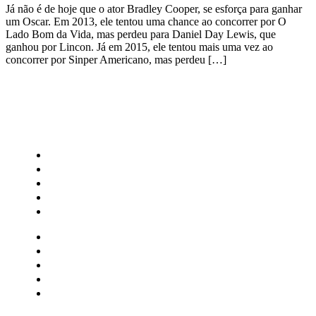
Já não é de hoje que o ator Bradley Cooper, se esforça para ganhar
um Oscar. Em 2013, ele tentou uma chance ao concorrer por O
Lado Bom da Vida, mas perdeu para Daniel Day Lewis, que
ganhou por Lincon. Já em 2015, ele tentou mais uma vez ao
concorrer por Sinper Americano, mas perdeu […]
CATEGORIAS
Central Bilheterias
Central Celebra
Cinema
Críticas
Famosos
Central Bilheterias
Central Celebra
Cinema
Críticas
Famosos