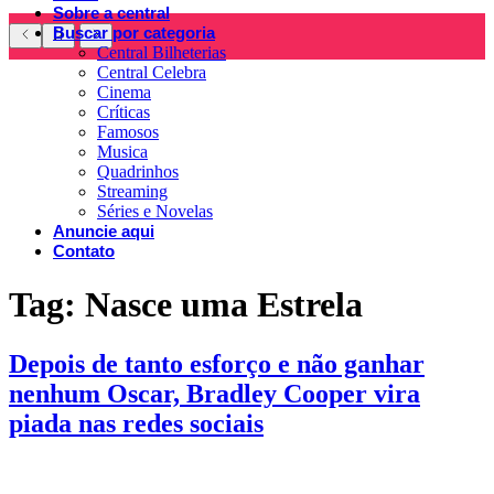
Sobre a central
Buscar por categoria
Central Bilheterias
Central Celebra
Cinema
Críticas
Famosos
Musica
Quadrinhos
Streaming
Séries e Novelas
Anuncie aqui
Contato
Tag:
Nasce uma Estrela
Depois de tanto esforço e não ganhar
nenhum Oscar, Bradley Cooper vira
piada nas redes sociais