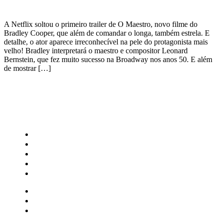
A Netflix soltou o primeiro trailer de O Maestro, novo filme do
Bradley Cooper, que além de comandar o longa, também estrela. E
detalhe, o ator aparece irreconhecível na pele do protagonista mais
velho! Bradley interpretará o maestro e compositor Leonard
Bernstein, que fez muito sucesso na Broadway nos anos 50. E além
de mostrar […]
CATEGORIAS
Central Bilheterias
Central Celebra
Cinema
Críticas
Famosos
Central Bilheterias
Central Celebra
Cinema