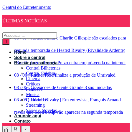
Central do Entretenimento
ÚLTIMAS NOTÍCIAS
08
/
07
:
Justice Smith e Charlie Gillespie são escalados para
segunda temporada de Heated Rivalry (Rivalidade Ardente)
Home
Sobre a central
08
Buscar por categoria
/
07
:
Jogo a Longo Prazo entra em pré-venda na internet
Central Bilheterias
Central Celebra
08
/
06
:
Rachel Reid finaliza a produção de Unrivaled
Cinema
Críticas
08
/
06
:
Gravações de Gente Grande 3 são iniciadas
Famosos
Musica
08
/
05
Quadrinhos
:
Heated Rivalry | Em entrevista, François Arnaud
Streaming
Séries e Novelas
revela que Scott e Kip vão aparecer na segunda temporada
Anuncie aqui
Contato