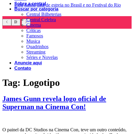
Sobre a central
Lipa ganha data de estreia no Brasil e no Festival do Rio
Buscar por categoria
Central Bilheterias
Central Celebra
Cinema
Críticas
Famosos
Musica
Quadrinhos
Streaming
Séries e Novelas
Anuncie aqui
Contato
Tag:
Logotipo
James Gunn revela logo oficial de
Superman na Cinema Con!
O painel da DC Studios na Cinema Con, teve um outro conteúdo,