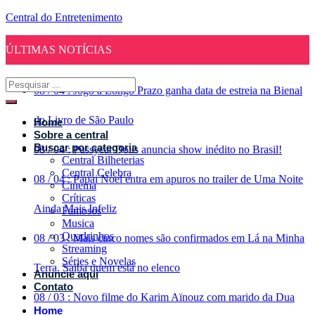
Central do Entretenimento
ÚLTIMAS NOTÍCIAS
08
/
04
:
Jogo a Longo Prazo ganha data de estreia na Bienal
do Livro de São Paulo
Home
Sobre a central
Buscar por categoria
08
/
04
:
Pussycat Dolls anuncia show inédito no Brasil!
Central Bilheterias
Central Celebra
08
/
04
:
Papai Noel entra em apuros no trailer de Uma Noite
Cinema
Críticas
Ainda Mais Infeliz
Famosos
Musica
Quadrinhos
08
/
03
:
Mais cinco nomes são confirmados em Lá na Minha
Streaming
Séries e Novelas
Terra. Saiba quem está no elenco
Anuncie aqui
Contato
08
/
03
:
Novo filme do Karim Aïnouz com marido da Dua
Home