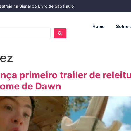
streia na Bienal do Livro de São Paulo
Home
Sobre a
tez
ança primeiro trailer de relei
rome de Dawn