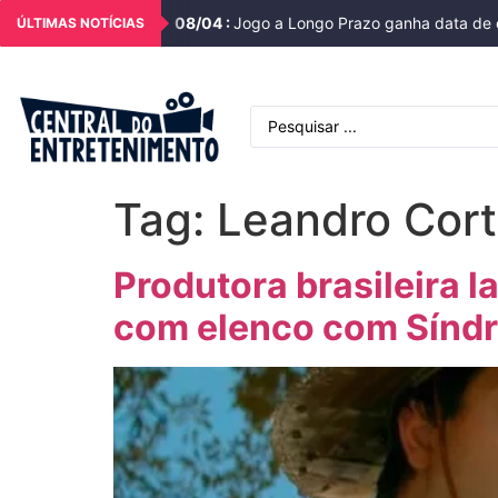
08
/
04
:
Jogo a Longo Prazo ganha data de e
ÚLTIMAS NOTÍCIAS
Tag:
Leandro Cor
Produtora brasileira l
com elenco com Sínd