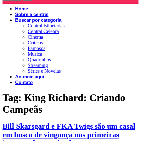
Home
Sobre a central
Buscar por categoria
Central Bilheterias
Central Celebra
Cinema
Críticas
Famosos
Musica
Quadrinhos
Streaming
Séries e Novelas
Anuncie aqui
Contato
Tag:
King Richard: Criando
Campeãs
Bill Skarsgard e FKA Twigs são um casal
em busca de vingança nas primeiras