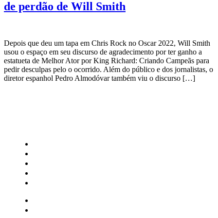
de perdão de Will Smith
Depois que deu um tapa em Chris Rock no Oscar 2022, Will Smith
usou o espaço em seu discurso de agradecimento por ter ganho a
estatueta de Melhor Ator por King Richard: Criando Campeãs para
pedir desculpas pelo o ocorrido. Além do público e dos jornalistas, o
diretor espanhol Pedro Almodóvar também viu o discurso […]
CATEGORIAS
Central Bilheterias
Central Celebra
Cinema
Críticas
Famosos
Central Bilheterias
Central Celebra