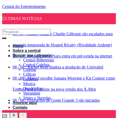
Central do Entretenimento
ÚLTIMAS NOTÍCIAS
08
/
07
:
Justice Smith e Charlie Gillespie são escalados para
segunda temporada de Heated Rivalry (Rivalidade Ardente)
Home
Sobre a central
Buscar por categoria
08
/
07
:
Jogo a Longo Prazo entra em pré-venda na internet
Central Bilheterias
Central Celebra
08
/
06
:
Rachel Reid finaliza a produção de Unrivaled
Cinema
Críticas
08
/
06
:
Marvel escolhe Samara Weaving e Kit Connor como
Famosos
Musica
Quadrinhos
Emma Frost e Ciclope na nova versão dos X-Men
Streaming
Séries e Novelas
08
/
06
:
Gravações de Gente Grande 3 são iniciadas
Anuncie aqui
Contato