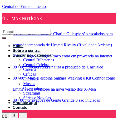
Central do Entretenimento
ÚLTIMAS NOTÍCIAS
08
/
07
:
Justice Smith e Charlie Gillespie são escalados para
segunda temporada de Heated Rivalry (Rivalidade Ardente)
Home
Sobre a central
Buscar por categoria
08
/
07
:
Jogo a Longo Prazo entra em pré-venda na internet
Central Bilheterias
Central Celebra
08
/
06
:
Rachel Reid finaliza a produção de Unrivaled
Cinema
Críticas
08
/
06
:
Marvel escolhe Samara Weaving e Kit Connor como
Famosos
Musica
Quadrinhos
Emma Frost e Ciclope na nova versão dos X-Men
Streaming
Séries e Novelas
08
/
06
:
Gravações de Gente Grande 3 são iniciadas
Anuncie aqui
Contato