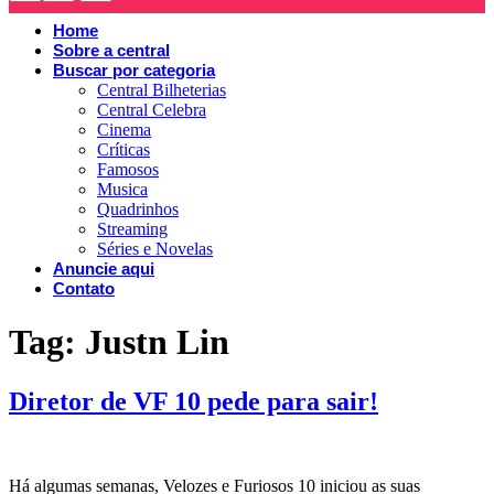
Home
Sobre a central
Buscar por categoria
Central Bilheterias
Central Celebra
Cinema
Críticas
Famosos
Musica
Quadrinhos
Streaming
Séries e Novelas
Anuncie aqui
Contato
Tag:
Justn Lin
Diretor de VF 10 pede para sair!
Há algumas semanas, Velozes e Furiosos 10 iniciou as suas