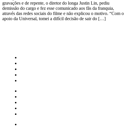
gravações e de repente, o diretor do longa Justin Lin, pediu
demissão do cargo e fez esse comunicado aos fãs da franquia,
através das redes sociais do filme e não explicou o motivo. “Com o
apoio da Universal, tomei a difícil decisão de sair do […]
CATEGORIAS
Central Bilheterias
Central Celebra
Cinema
Críticas
Famosos
Central Bilheterias
Central Celebra
Cinema
Críticas
Famosos
Musica