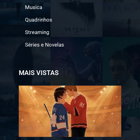
Musica
Quadrinhos
Streaming
Séries e Novelas
MAIS VISTAS
Jogo a
Longo
Prazo
ganha
data
de
estreia
na
Bienal
do
Livro
de São