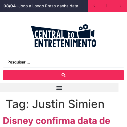
08
/
04
:
Jogo a Longo Prazo ganha data de estreia na Bienal do Livro de São Paulo
Tag:
Justin Simien
Disney confirma data de