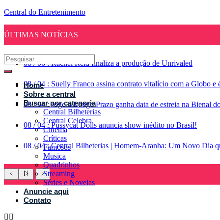
Central do Entretenimento
ÚLTIMAS NOTÍCIAS
08
/
06
:
Rachel Reid finaliza a produção de Unrivaled
08
/
04
:
Suelly Franco assina contrato vitalício com a Globo 
Home
Sobre a central
Buscar por categoria
08
/
04
:
Jogo a Longo Prazo ganha data de estreia na Bienal d
Central Bilheterias
Central Celebra
08
/
04
:
Pussycat Dolls anuncia show inédito no Brasil!
Cinema
Críticas
08
/
04
:
Central Bilheterias | Homem-Aranha: Um Novo Dia qu
Famosos
Musica
Quadrinhos
Streaming
Séries e Novelas
Anuncie aqui
Contato