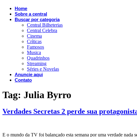
Home
Sobre a central
Buscar por categoria
Central Bilheterias
Central Celebra
Cinema
Críticas
Famosos
Musica
Quadrinhos
Streaming
Séries e Novelas
Anuncie aqui
Contato
Tag:
Julia Byrro
Verdades Secretas 2 perde sua protagonist
E o mundo da TV foi balançado esta semana por uma verdade nada secre