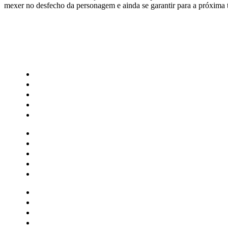
mexer no desfecho da personagem e ainda se garantir para a próxim
CATEGORIAS
Central Bilheterias
Central Celebra
Cinema
Críticas
Famosos
Central Bilheterias
Central Celebra
Cinema
Críticas
Famosos
Musica
Quadrinhos
Streaming
Séries e Novelas