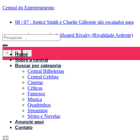
Central do Entretenimento
08
/
07
:
Justice Smith e Charlie Gillespie são escalados para
segunda temporada de Heated Rivalry (Rivalidade Ardente)
Home
Sobre a central
Buscar por categoria
Central Bilheterias
Central Celebra
Cinema
Críticas
Famosos
Musica
Quadrinhos
Streaming
Séries e Novelas
Anuncie aqui
Contato