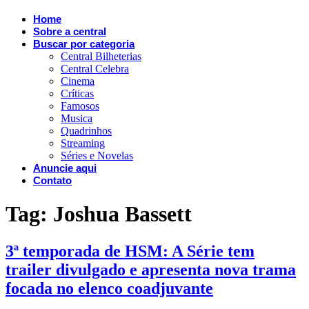
Home
Sobre a central
Buscar por categoria
Central Bilheterias
Central Celebra
Cinema
Críticas
Famosos
Musica
Quadrinhos
Streaming
Séries e Novelas
Anuncie aqui
Contato
Tag:
Joshua Bassett
3ª temporada de HSM: A Série tem
trailer divulgado e apresenta nova trama
focada no elenco coadjuvante