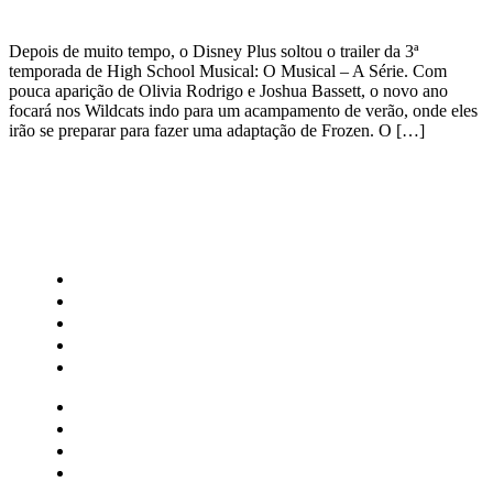
Depois de muito tempo, o Disney Plus soltou o trailer da 3ª
temporada de High School Musical: O Musical – A Série. Com
pouca aparição de Olivia Rodrigo e Joshua Bassett, o novo ano
focará nos Wildcats indo para um acampamento de verão, onde eles
irão se preparar para fazer uma adaptação de Frozen. O […]
CATEGORIAS
Central Bilheterias
Central Celebra
Cinema
Críticas
Famosos
Central Bilheterias
Central Celebra
Cinema
Críticas