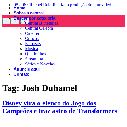
08
/
06
:
Rachel Reid finaliza a produção de Unrivaled
Home
Sobre a central
Buscar por categoria
Central Bilheterias
Central Celebra
Cinema
Críticas
Famosos
Musica
Quadrinhos
Streaming
Séries e Novelas
Anuncie aqui
Contato
Tag:
Josh Duhamel
Disney vira o elenco do Jogo dos
Campeões e traz astro de Transformers