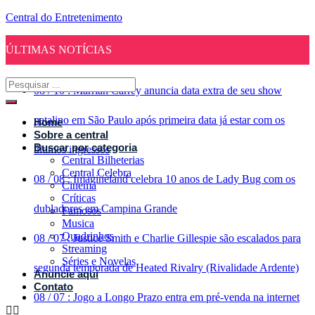
Central do Entretenimento
ÚLTIMAS NOTÍCIAS
08
/
10
:
Marriah Carrey anuncia data extra de seu show
natalino em São Paulo após primeira data já estar com os
Home
Sobre a central
Buscar por categoria
últimos ingressos
Central Bilheterias
Central Celebra
08
/
08
:
Imagineland celebra 10 anos de Lady Bug com os
Cinema
Críticas
dubladores em Campina Grande
Famosos
Musica
Quadrinhos
08
/
07
:
Justice Smith e Charlie Gillespie são escalados para
Streaming
Séries e Novelas
segunda temporada de Heated Rivalry (Rivalidade Ardente)
Anuncie aqui
Contato
08
/
07
:
Jogo a Longo Prazo entra em pré-venda na internet