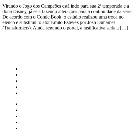
Virando o Jogo dos Campeões está indo para sua 2ª temporada e a
dona Disney, já está fazendo alterações para a continuidade da série.
De acordo com o Comic Book, o estúdio realizou uma troca no
elenco e substituiu o ator Emilo Estevez por Josh Duhamel
(Transformers). Ainda segundo o portal, a justificativa seria a […]
CATEGORIAS
Central Bilheterias
Central Celebra
Cinema
Críticas
Famosos
Central Bilheterias
Central Celebra
Cinema
Críticas
Famosos