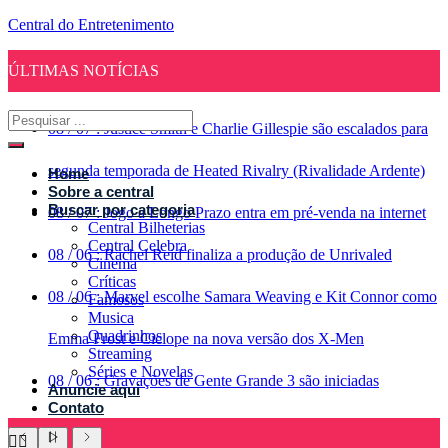
Central do Entretenimento
ÚLTIMAS NOTÍCIAS
08
/
07
:
Justice Smith e Charlie Gillespie são escalados para
segunda temporada de Heated Rivalry (Rivalidade Ardente)
Home
Sobre a central
Buscar por categoria
08
/
07
:
Jogo a Longo Prazo entra em pré-venda na internet
Central Bilheterias
Central Celebra
08
/
06
:
Rachel Reid finaliza a produção de Unrivaled
Cinema
Críticas
08
/
06
:
Marvel escolhe Samara Weaving e Kit Connor como
Famosos
Musica
Quadrinhos
Emma Frost e Ciclope na nova versão dos X-Men
Streaming
Séries e Novelas
08
/
06
:
Gravações de Gente Grande 3 são iniciadas
Anuncie aqui
Contato