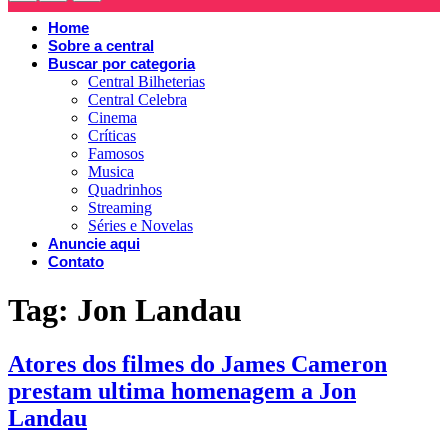
Home
Sobre a central
Buscar por categoria
Central Bilheterias
Central Celebra
Cinema
Críticas
Famosos
Musica
Quadrinhos
Streaming
Séries e Novelas
Anuncie aqui
Contato
Tag:
Jon Landau
Atores dos filmes do James Cameron
prestam ultima homenagem a Jon
Landau