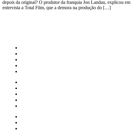
depois da original? O produtor da franquia Jon Landau, explicou em
entrevista a Total Film, que a demora na produção do […]
CATEGORIAS
Central Bilheterias
Central Celebra
Cinema
Críticas
Famosos
Central Bilheterias
Central Celebra
Cinema
Críticas
Famosos
Musica
Quadrinhos
Streaming