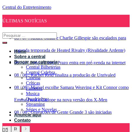
Central do Entretenimento
ÚLTIMAS NOTÍCIAS
08
/
07
:
Justice Smith e Charlie Gillespie são escalados para
segunda temporada de Heated Rivalry (Rivalidade Ardente)
Home
Sobre a central
Buscar por categoria
08
/
07
:
Jogo a Longo Prazo entra em pré-venda na internet
Central Bilheterias
Central Celebra
08
/
06
:
Rachel Reid finaliza a produção de Unrivaled
Cinema
Críticas
08
/
06
:
Marvel escolhe Samara Weaving e Kit Connor como
Famosos
Musica
Quadrinhos
Emma Frost e Ciclope na nova versão dos X-Men
Streaming
Séries e Novelas
08
/
06
:
Gravações de Gente Grande 3 são iniciadas
Anuncie aqui
Contato