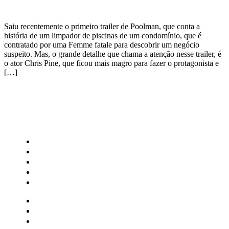
Saiu recentemente o primeiro trailer de Poolman, que conta a
história de um limpador de piscinas de um condomínio, que é
contratado por uma Femme fatale para descobrir um negócio
suspeito. Mas, o grande detalhe que chama a atenção nesse trailer, é
o ator Chris Pine, que ficou mais magro para fazer o protagonista e
[…]
CATEGORIAS
Central Bilheterias
Central Celebra
Cinema
Críticas
Famosos
Central Bilheterias
Central Celebra
Cinema