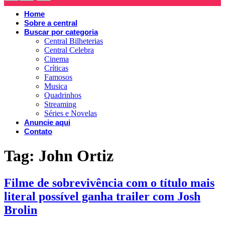
Home
Sobre a central
Buscar por categoria
Central Bilheterias
Central Celebra
Cinema
Críticas
Famosos
Musica
Quadrinhos
Streaming
Séries e Novelas
Anuncie aqui
Contato
Tag:
John Ortiz
Filme de sobrevivência com o título mais
literal possível ganha trailer com Josh
Brolin