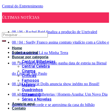
Central do Entretenimento
ÚLTIMAS NOTÍCIAS
08
/
06
:
Rachel Reid finaliza a produção de Unrivaled
08
/
04
:
Suelly Franco assina contrato vitalício com a Globo e
Home
Sobre a central
é confirmada em Lá na Minha Terra
Buscar por categoria
Central Bilheterias
08
/
04
:
Jogo a Longo Prazo ganha data de estreia na Bienal
Central Celebra
Cinema
do Livro de São Paulo
Críticas
Famosos
08
/
04
:
Pussycat Dolls anuncia show inédito no Brasil!
Musica
Quadrinhos
08
/
04
Streaming
:
Central Bilheterias | Homem-Aranha: Um Novo Dia
Séries e Novelas
Anuncie aqui
quebra novo recorde e se aproxima da casa do bilhão
Contato