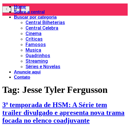
Home
Sobre a central
Buscar por categoria
Central Bilheterias
Central Celebra
Cinema
Críticas
Famosos
Musica
Quadrinhos
Streaming
Séries e Novelas
Anuncie aqui
Contato
Tag:
Jesse Tyler Fergusson
3ª temporada de HSM: A Série tem
trailer divulgado e apresenta nova trama
focada no elenco coadjuvante