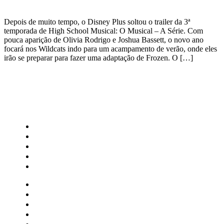
Depois de muito tempo, o Disney Plus soltou o trailer da 3ª
temporada de High School Musical: O Musical – A Série. Com
pouca aparição de Olivia Rodrigo e Joshua Bassett, o novo ano
focará nos Wildcats indo para um acampamento de verão, onde eles
irão se preparar para fazer uma adaptação de Frozen. O […]
CATEGORIAS
Central Bilheterias
Central Celebra
Cinema
Críticas
Famosos
Central Bilheterias
Central Celebra
Cinema
Críticas