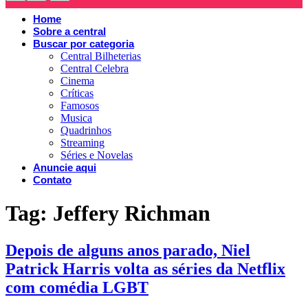
Home
Sobre a central
Buscar por categoria
Central Bilheterias
Central Celebra
Cinema
Críticas
Famosos
Musica
Quadrinhos
Streaming
Séries e Novelas
Anuncie aqui
Contato
Tag:
Jeffery Richman
Depois de alguns anos parado, Niel
Patrick Harris volta as séries da Netflix
com comédia LGBT