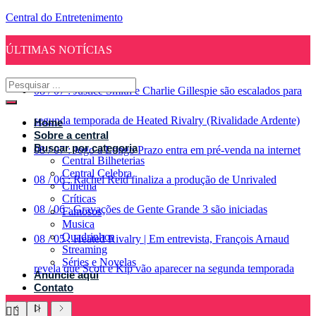
Central do Entretenimento
ÚLTIMAS NOTÍCIAS
08
/
07
:
Justice Smith e Charlie Gillespie são escalados para
segunda temporada de Heated Rivalry (Rivalidade Ardente)
Home
Sobre a central
Buscar por categoria
08
/
07
:
Jogo a Longo Prazo entra em pré-venda na internet
Central Bilheterias
Central Celebra
08
/
06
:
Rachel Reid finaliza a produção de Unrivaled
Cinema
Críticas
08
/
06
:
Gravações de Gente Grande 3 são iniciadas
Famosos
Musica
Quadrinhos
08
/
05
:
Heated Rivalry | Em entrevista, François Arnaud
Streaming
Séries e Novelas
revela que Scott e Kip vão aparecer na segunda temporada
Anuncie aqui
Contato