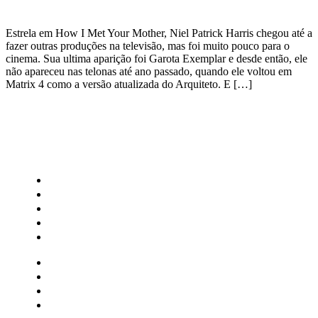
Estrela em How I Met Your Mother, Niel Patrick Harris chegou até a
fazer outras produções na televisão, mas foi muito pouco para o
cinema. Sua ultima aparição foi Garota Exemplar e desde então, ele
não apareceu nas telonas até ano passado, quando ele voltou em
Matrix 4 como a versão atualizada do Arquiteto. E […]
CATEGORIAS
Central Bilheterias
Central Celebra
Cinema
Críticas
Famosos
Central Bilheterias
Central Celebra
Cinema
Críticas