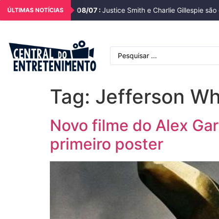
08
/
07
:
Justice Smith e Charlie Gillespie s
ÚLTIMAS NOTÍCIAS
Tag:
Jefferson Wh
Novo filme do Alex Ga
primeiro poster