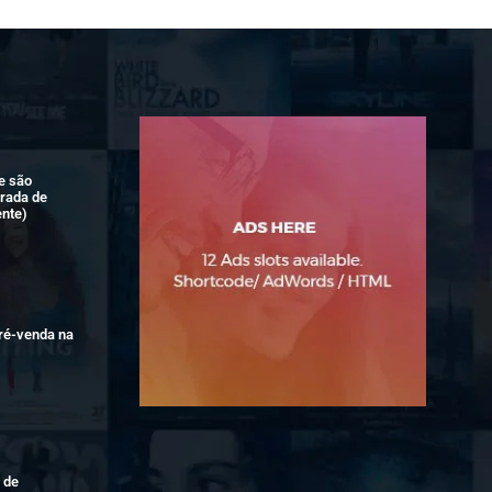
ie são
rada de
ente)
ré-venda na
 de