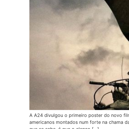
A A24 divulgou o primeiro poster do novo fil
americanos montados num forte na chama da e
que se sabe, é que o elenco […]