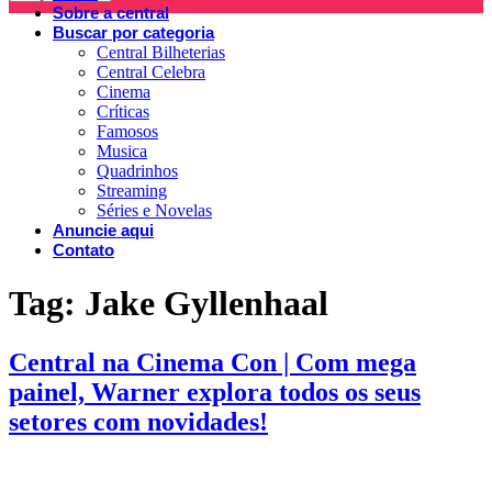
Sobre a central
Buscar por categoria
Central Bilheterias
Central Celebra
Cinema
Críticas
Famosos
Musica
Quadrinhos
Streaming
Séries e Novelas
Anuncie aqui
Contato
Tag:
Jake Gyllenhaal
Central na Cinema Con | Com mega
painel, Warner explora todos os seus
setores com novidades!