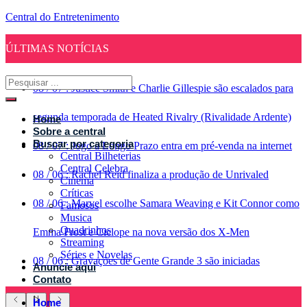
Central do Entretenimento
ÚLTIMAS NOTÍCIAS
08
/
07
:
Justice Smith e Charlie Gillespie são escalados para
segunda temporada de Heated Rivalry (Rivalidade Ardente)
Home
Sobre a central
Buscar por categoria
08
/
07
:
Jogo a Longo Prazo entra em pré-venda na internet
Central Bilheterias
Central Celebra
08
/
06
:
Rachel Reid finaliza a produção de Unrivaled
Cinema
Críticas
08
/
06
:
Marvel escolhe Samara Weaving e Kit Connor como
Famosos
Musica
Quadrinhos
Emma Frost e Ciclope na nova versão dos X-Men
Streaming
Séries e Novelas
08
/
06
:
Gravações de Gente Grande 3 são iniciadas
Anuncie aqui
Contato
Home