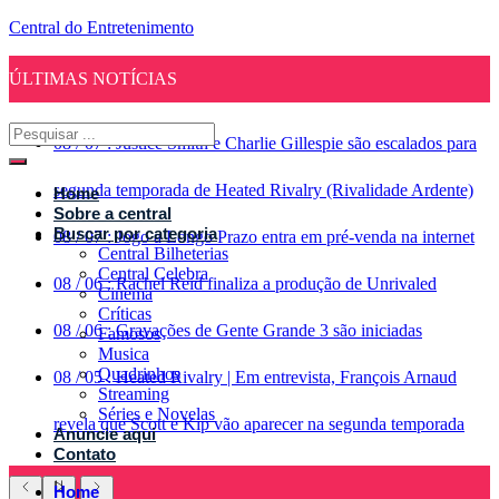
Central do Entretenimento
ÚLTIMAS NOTÍCIAS
08
/
07
:
Justice Smith e Charlie Gillespie são escalados para
segunda temporada de Heated Rivalry (Rivalidade Ardente)
Home
Sobre a central
Buscar por categoria
08
/
07
:
Jogo a Longo Prazo entra em pré-venda na internet
Central Bilheterias
Central Celebra
08
/
06
:
Rachel Reid finaliza a produção de Unrivaled
Cinema
Críticas
08
/
06
:
Gravações de Gente Grande 3 são iniciadas
Famosos
Musica
Quadrinhos
08
/
05
:
Heated Rivalry | Em entrevista, François Arnaud
Streaming
Séries e Novelas
revela que Scott e Kip vão aparecer na segunda temporada
Anuncie aqui
Contato
Home