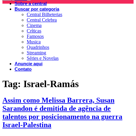
Sobre a central
Buscar por categoria
Central Bilheterias
Central Celebra
Cinema
Críticas
Famosos
Musica
Quadrinhos
Streaming
Séries e Novelas
Anuncie aqui
Contato
Tag:
Israel-Ramás
Assim como Melissa Barrera, Susan
Sarandon é demitida de agência de
talentos por posicionamento na guerra
Israel-Palestina