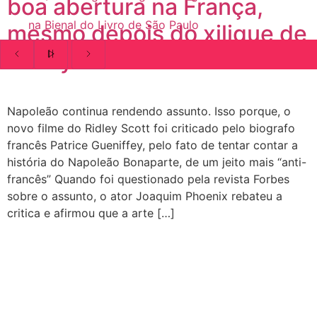
boa abertura na França,
na Bienal do Livro de São Paulo
mesmo depois do xilique de
Ridley Scott
Napoleão continua rendendo assunto. Isso porque, o
novo filme do Ridley Scott foi criticado pelo biografo
francês Patrice Gueniffey, pelo fato de tentar contar a
história do Napoleão Bonaparte, de um jeito mais “anti-
francês” Quando foi questionado pela revista Forbes
sobre o assunto, o ator Joaquim Phoenix rebateu a
critica e afirmou que a arte […]
CATEGORIAS