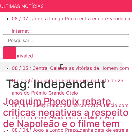
ÚLTIMAS NOTÍCIAS
08
/
07
:
Jogo a Longo Prazo entra em pré-venda na
internet
08
/
06
:
Rachel Reid finaliza a produção de
Unrivaled
08
/
05
:
Central Celebra as vitórias de Homem com
Tag:
Independent
H e a vitória dupla de Pernambuco na festa de 25
anos do Prêmio Grande Otelo
Joaquim Phoenix rebate
08
/
04
:
Suelly Franco assina contrato vitalício com
criticas negativas a respeito
a Globo e é confirmada em Lá na Minha Terra
de Napoleão e o filme tem
08
/
04
:
Jogo a Longo Prazo ganha data de estreia