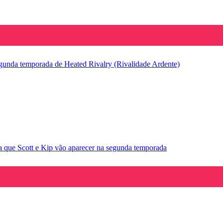
segunda temporada de Heated Rivalry (Rivalidade Ardente)
la que Scott e Kip vão aparecer na segunda temporada