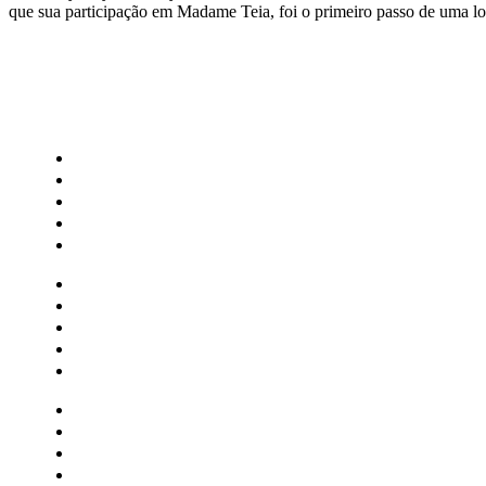
que sua participação em Madame Teia, foi o primeiro passo de uma lon
CATEGORIAS
Central Bilheterias
Central Celebra
Cinema
Críticas
Famosos
Central Bilheterias
Central Celebra
Cinema
Críticas
Famosos
Musica
Quadrinhos
Streaming
Séries e Novelas