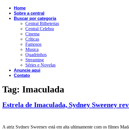
Home
Sobre a central
Buscar por categoria
Central Bilheterias
Central Celebra
Cinema
Críticas
Famosos
Musica
Quadrinhos
Streaming
Séries e Novelas
Anuncie aqui
Contato
Tag:
Imaculada
Estrela de Imaculada, Sydney Sweeney rev
A atriz Sydney Sweeney está em alta ultimamente com os filmes Mad