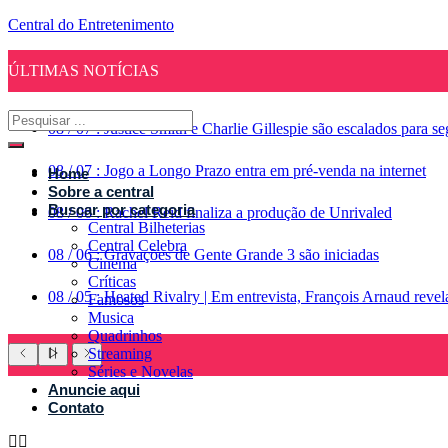
Central do Entretenimento
ÚLTIMAS NOTÍCIAS
08
/
07
:
Justice Smith e Charlie Gillespie são escalados para 
08
/
07
:
Jogo a Longo Prazo entra em pré-venda na internet
Home
Sobre a central
Buscar por categoria
08
/
06
:
Rachel Reid finaliza a produção de Unrivaled
Central Bilheterias
Central Celebra
08
/
06
:
Gravações de Gente Grande 3 são iniciadas
Cinema
Críticas
08
/
05
:
Heated Rivalry | Em entrevista, François Arnaud reve
Famosos
Musica
Quadrinhos
Streaming
Séries e Novelas
Anuncie aqui
Contato