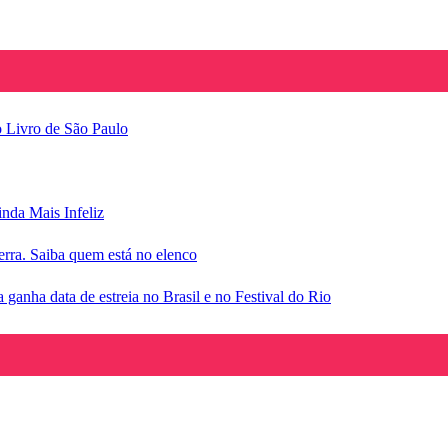
o Livro de São Paulo
inda Mais Infeliz
rra. Saiba quem está no elenco
anha data de estreia no Brasil e no Festival do Rio