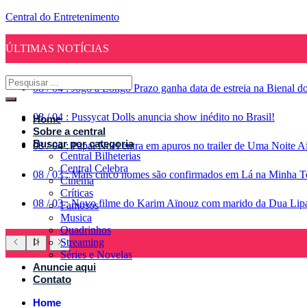
Central do Entretenimento
ÚLTIMAS NOTÍCIAS
08
/
04
:
Jogo a Longo Prazo ganha data de estreia na Bienal d
08
/
04
:
Pussycat Dolls anuncia show inédito no Brasil!
Home
Sobre a central
Buscar por categoria
08
/
04
:
Papai Noel entra em apuros no trailer de Uma Noite A
Central Bilheterias
Central Celebra
08
/
03
:
Mais cinco nomes são confirmados em Lá na Minha Te
Cinema
Críticas
08
/
03
:
Novo filme do Karim Aïnouz com marido da Dua Lipa g
Famosos
Musica
Quadrinhos
Streaming
Séries e Novelas
Anuncie aqui
Contato
Home