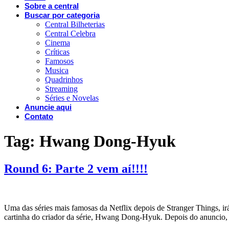
Sobre a central
Buscar por categoria
Central Bilheterias
Central Celebra
Cinema
Críticas
Famosos
Musica
Quadrinhos
Streaming
Séries e Novelas
Anuncie aqui
Contato
Tag:
Hwang Dong-Hyuk
Round 6: Parte 2 vem aí!!!!
Uma das séries mais famosas da Netflix depois de Stranger Things, i
cartinha do criador da série, Hwang Dong-Hyuk. Depois do anuncio, a