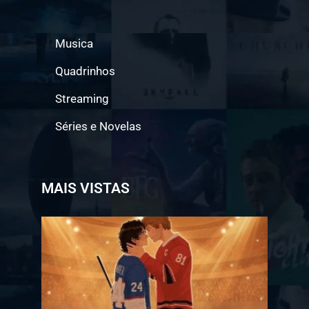
Musica
Quadrinhos
Streaming
Séries e Novelas
MAIS VISTAS
Jogo a
Longo
Prazo
ganha
data
de
estreia
na
Bienal