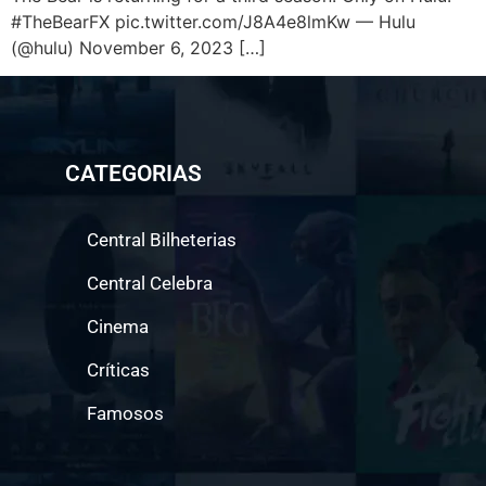
#TheBearFX pic.twitter.com/J8A4e8lmKw — Hulu
(@hulu) November 6, 2023 […]
CATEGORIAS
Central Bilheterias
Central Celebra
Cinema
Críticas
Famosos