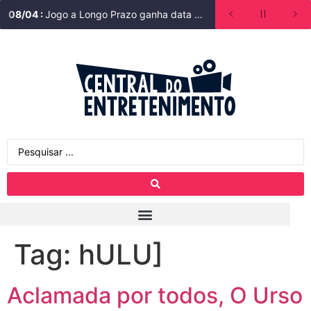
08
/
04
:
Jogo a Longo Prazo ganha data de estreia na Bienal do Livro de São Paulo
Tag:
hULU]
Aclamada por todos, O Urso