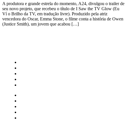
A produtora e grande estrela do momento, A24, divulgou o trailer de
seu novo projeto, que recebeu o título de I Saw the TV Glow (Eu
Ví o Brilho da TV, em tradução livre). Produzido pela atriz
vencedora do Oscar, Emma Stone, o filme conta a história de Owen
(Justice Smith), um jovem que acabou […]
CATEGORIAS
Central Bilheterias
Central Celebra
Cinema
Críticas
Famosos
Central Bilheterias
Central Celebra
Cinema
Críticas
Famosos