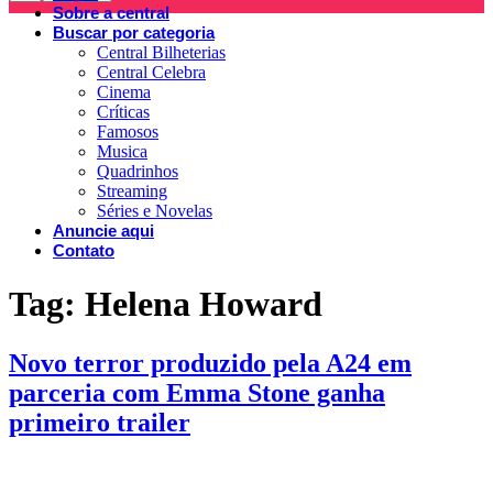
Sobre a central
Buscar por categoria
Central Bilheterias
Central Celebra
Cinema
Críticas
Famosos
Musica
Quadrinhos
Streaming
Séries e Novelas
Anuncie aqui
Contato
Tag:
Helena Howard
Novo terror produzido pela A24 em
parceria com Emma Stone ganha
primeiro trailer