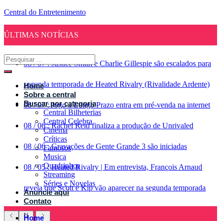
Central do Entretenimento
ÚLTIMAS NOTÍCIAS
08
/
07
:
Justice Smith e Charlie Gillespie são escalados para
segunda temporada de Heated Rivalry (Rivalidade Ardente)
Home
Sobre a central
Buscar por categoria
08
/
07
:
Jogo a Longo Prazo entra em pré-venda na internet
Central Bilheterias
Central Celebra
08
/
06
:
Rachel Reid finaliza a produção de Unrivaled
Cinema
Críticas
08
/
06
:
Gravações de Gente Grande 3 são iniciadas
Famosos
Musica
Quadrinhos
08
/
05
:
Heated Rivalry | Em entrevista, François Arnaud
Streaming
Séries e Novelas
revela que Scott e Kip vão aparecer na segunda temporada
Anuncie aqui
Contato
Home