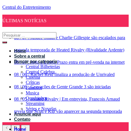
Central do Entretenimento
ÚLTIMAS NOTÍCIAS
08
/
07
:
Justice Smith e Charlie Gillespie são escalados para
segunda temporada de Heated Rivalry (Rivalidade Ardente)
Home
Sobre a central
Buscar por categoria
08
/
07
:
Jogo a Longo Prazo entra em pré-venda na internet
Central Bilheterias
Central Celebra
08
/
06
:
Rachel Reid finaliza a produção de Unrivaled
Cinema
Críticas
08
/
06
:
Gravações de Gente Grande 3 são iniciadas
Famosos
Musica
Quadrinhos
08
/
05
:
Heated Rivalry | Em entrevista, François Arnaud
Streaming
Séries e Novelas
revela que Scott e Kip vão aparecer na segunda temporada
Anuncie aqui
Contato
Home