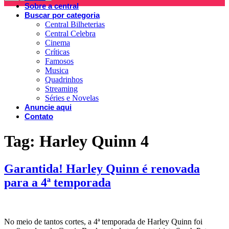
Sobre a central
Buscar por categoria
Central Bilheterias
Central Celebra
Cinema
Críticas
Famosos
Musica
Quadrinhos
Streaming
Séries e Novelas
Anuncie aqui
Contato
Tag:
Harley Quinn 4
Garantida! Harley Quinn é renovada
para a 4ª temporada
No meio de tantos cortes, a 4ª temporada de Harley Quinn foi