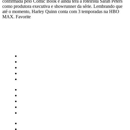
confirmada pelo Comic Book e ainda terá a roteirista Sarah Peters
como produtora executiva e showrunner da série. Lembrando que
até o momento, Harley Quinn conta com 3 temporadas na HBO
MAX. Favorite
CATEGORIAS
Central Bilheterias
Central Celebra
Cinema
Críticas
Famosos
Central Bilheterias
Central Celebra
Cinema
Críticas
Famosos
Musica
Quadrinhos