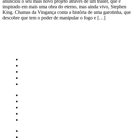
anunciou o seu mais novo projeto através de um trailer, que é
inspirado em mais uma obra do eterno, mas ainda vivo, Stephen
King. Chamas da Vingança conta a história de uma garotinha, que
descobre que tem o poder de manipular o fogo e […]
CATEGORIAS
Central Bilheterias
Central Celebra
Cinema
Críticas
Famosos
Central Bilheterias
Central Celebra
Cinema
Críticas
Famosos
Musica
Quadrinhos