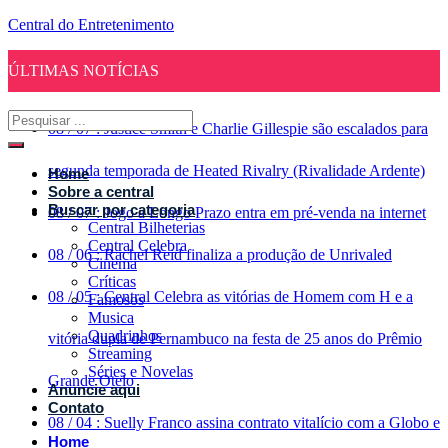
Central do Entretenimento
ÚLTIMAS NOTÍCIAS
08
/
07
:
Justice Smith e Charlie Gillespie são escalados para
segunda temporada de Heated Rivalry (Rivalidade Ardente)
Home
Sobre a central
Buscar por categoria
08
/
07
:
Jogo a Longo Prazo entra em pré-venda na internet
Central Bilheterias
Central Celebra
08
/
06
:
Rachel Reid finaliza a produção de Unrivaled
Cinema
Críticas
08
/
05
:
Central Celebra as vitórias de Homem com H e a
Famosos
Musica
Quadrinhos
vitória dupla de Pernambuco na festa de 25 anos do Prêmio
Streaming
Séries e Novelas
Grande Otelo
Anuncie aqui
Contato
08
/
04
:
Suelly Franco assina contrato vitalício com a Globo e
Home