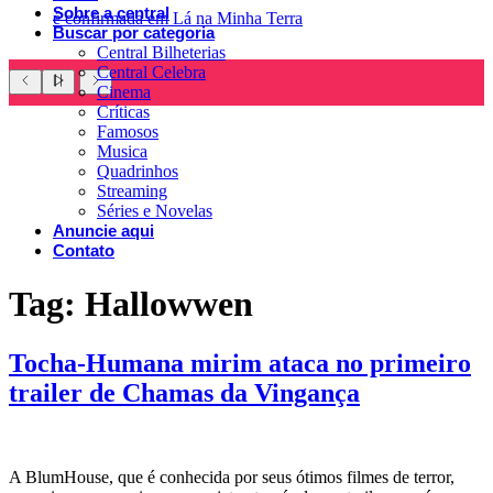
Sobre a central
é confirmada em Lá na Minha Terra
Buscar por categoria
Central Bilheterias
Central Celebra
Cinema
Críticas
Famosos
Musica
Quadrinhos
Streaming
Séries e Novelas
Anuncie aqui
Contato
Tag:
Hallowwen
Tocha-Humana mirim ataca no primeiro
trailer de Chamas da Vingança
A BlumHouse, que é conhecida por seus ótimos filmes de terror,