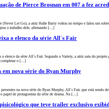
tuação de Pierce Brosnan em 007 a fez acr
te (Never Let Go), a atriz Halle Barry voltou no tempo e falou um sob
giou o trabalho dele, afirmando […]
xa o elenco da série All´s Fair
 elenco da série All´s Fair. Segundo a Variety, a atriz saiu do projeto 
e completar o […]
as em nova série do Ryan Murphy
 presentes na nova série do Ryan Murphy, All´s Fair, que está sendo d
o papel de protagonista da série de drama. Na […]
pisicológico que teve trailer exclusivo exib