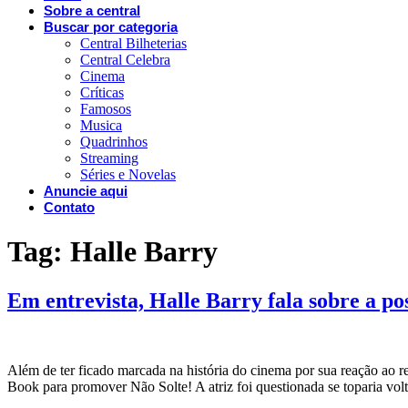
Sobre a central
Buscar por categoria
Central Bilheterias
Central Celebra
Cinema
Críticas
Famosos
Musica
Quadrinhos
Streaming
Séries e Novelas
Anuncie aqui
Contato
Tag:
Halle Barry
Em entrevista, Halle Barry fala sobre a po
Além de ter ficado marcada na história do cinema por sua reação ao 
Book para promover Não Solte! A atriz foi questionada se toparia vo