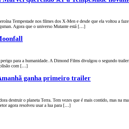
a heroína Tempestade nos filmes dos X-Men e desde que ela voltou a f
gsman. Agora que o universo Mutante está […]
Moonfall
 perigo para a humanidade. A Dimond Films divulgou o segundo traile
colisão com […]
 Amanhã ganha primeiro trailer
destruir o planeta Terra. Tem vezes que é mais contido, mas na maioria
etor agora resolveu usar a lua para […]