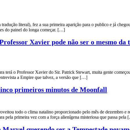
dução literal), fez a sua primeira aparição para o publico e já chegou 
tes do painel do longa começar. […]
 Professor Xavier pode não ser o mesmo da 
ra terá o Professor Xavier do Sir. Patrick Stewart, muita gente começ
ntrevista a Empire que talvez, a versão que […]
 cinco primeiros minutos de Moonfall
oveitou todo o clima natalino proporcionado pelo mês de dezembro e re
ara pela primeira vez com a força alienígena misteriosa que passa pela 
da Marvel querendo ser a Tempestade novam