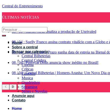
Central do Entretenimento
ÚLTIMAS NOTÍCIAS
08
/
06
:
Rachel Reid finaliza a produção de Unrivaled
08
/
04
:
Suelly Franco assina contrato vitalício com a Globo 
Home
Sobre a central
Buscar por categoria
08
/
04
:
Jogo a Longo Prazo ganha data de estreia na Bienal d
Central Bilheterias
Central Celebra
08
/
04
:
Pussycat Dolls anuncia show inédito no Brasil!
Cinema
Críticas
08
/
04
:
Central Bilheterias | Homem-Aranha: Um Novo Dia qu
Famosos
Musica
Quadrinhos
Streaming
Séries e Novelas
Anuncie aqui
Contato
Home