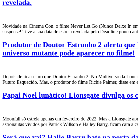
revelada.
Novidade na Cinema Con, o filme Never Let Go (Nunca Deixe Ir, em tra
suspense! Teve a sua data de estreia revelada pelo Deadline pouco an
Produtor de Doutor Estranho 2 alerta que
universo mutante pode aparecer no filme!
Depois de ficar claro que Doutor Estranho 2: No Multiverso da Loucu
Futuro Esquecido. Mas, o produtor do filme Richie Palmer, disse em e
Papai Noel lunático! Lionsgate divulga os
Moonfall só estreia apenas em fevereiro de 2022. Mas a Lionsgate apr
astronautas vividos por Patrick Willson e Halley Barry, ficam cara a c
Será que vai? Halle Barry bate na porta 