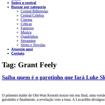
Sobre a central
Buscar por categoria
Central Bilheterias
Central Celebra
Cinema
Críticas
Famosos
Musica
Quadrinhos
Streaming
Séries e Novelas
Anuncie aqui
Contato
Tag:
Grant Feely
Saiba quem é o garotinho que fará Luke
O primeiro trailer de Obi-Wan Kenobi trouxe em seu final, uma versã
garotinho e finalmente, a revelação veio a tona. A Lucasfilm divulgo