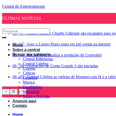
Central do Entretenimento
ÚLTIMAS NOTÍCIAS
08
/
07
:
Justice Smith e Charlie Gillespie são escalados para 
08
/
07
:
Jogo a Longo Prazo entra em pré-venda na internet
Home
Sobre a central
Buscar por categoria
08
/
06
:
Rachel Reid finaliza a produção de Unrivaled
Central Bilheterias
Central Celebra
08
/
06
:
Gravações de Gente Grande 3 são iniciadas
Cinema
Críticas
08
/
05
:
Central Celebra as vitórias de Homem com H e a vitó
Famosos
Musica
Quadrinhos
Streaming
Séries e Novelas
Anuncie aqui
Contato
Home