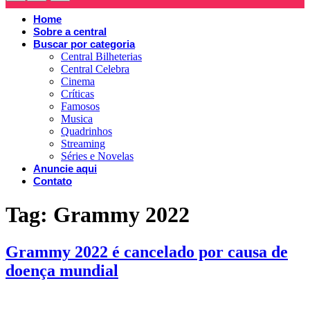
Home
Sobre a central
Buscar por categoria
Central Bilheterias
Central Celebra
Cinema
Críticas
Famosos
Musica
Quadrinhos
Streaming
Séries e Novelas
Anuncie aqui
Contato
Tag:
Grammy 2022
Grammy 2022 é cancelado por causa de
doença mundial