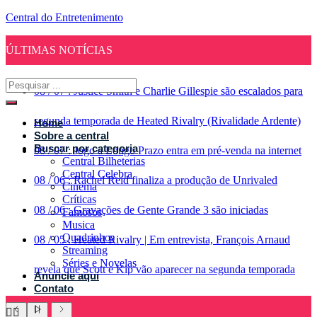
Central do Entretenimento
ÚLTIMAS NOTÍCIAS
08
/
07
:
Justice Smith e Charlie Gillespie são escalados para
segunda temporada de Heated Rivalry (Rivalidade Ardente)
Home
Sobre a central
Buscar por categoria
08
/
07
:
Jogo a Longo Prazo entra em pré-venda na internet
Central Bilheterias
Central Celebra
08
/
06
:
Rachel Reid finaliza a produção de Unrivaled
Cinema
Críticas
08
/
06
:
Gravações de Gente Grande 3 são iniciadas
Famosos
Musica
Quadrinhos
08
/
05
:
Heated Rivalry | Em entrevista, François Arnaud
Streaming
Séries e Novelas
revela que Scott e Kip vão aparecer na segunda temporada
Anuncie aqui
Contato