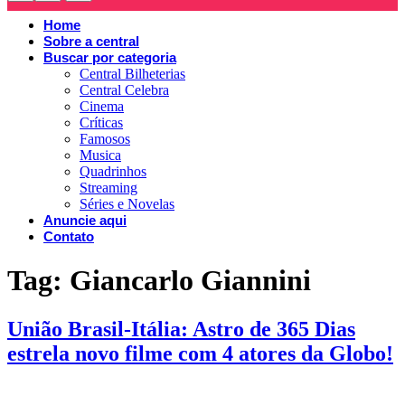
Home
Sobre a central
Buscar por categoria
Central Bilheterias
Central Celebra
Cinema
Críticas
Famosos
Musica
Quadrinhos
Streaming
Séries e Novelas
Anuncie aqui
Contato
Tag:
Giancarlo Giannini
União Brasil-Itália: Astro de 365 Dias
estrela novo filme com 4 atores da Globo!