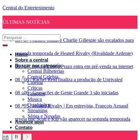
Central do Entretenimento
ÚLTIMAS NOTÍCIAS
08
/
07
:
Justice Smith e Charlie Gillespie são escalados para
segunda temporada de Heated Rivalry (Rivalidade Ardente)
Home
Sobre a central
Buscar por categoria
08
/
07
:
Jogo a Longo Prazo entra em pré-venda na internet
Central Bilheterias
Central Celebra
08
/
06
:
Rachel Reid finaliza a produção de Unrivaled
Cinema
Críticas
08
/
06
:
Gravações de Gente Grande 3 são iniciadas
Famosos
Musica
Quadrinhos
08
/
05
:
Heated Rivalry | Em entrevista, François Arnaud
Streaming
Séries e Novelas
revela que Scott e Kip vão aparecer na segunda temporada
Anuncie aqui
Contato