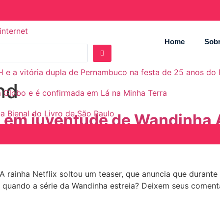
internet
Home
Sobr
d
H e a vitória dupla de Pernambuco na festa de 25 anos do
nd
 a Globo e é confirmada em Lá na Minha Terra
a Bienal do Livro de São Paulo
ada em juventude de Wandinha
 rainha Netflix soltou um teaser, que anuncia que durante
m quando a série da Wandinha estreia? Deixem seus coment