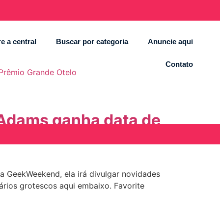
e a central
Buscar por categoria
Anuncie aqui
Contato
 Prêmio Grande Otelo
 Adams ganha data de
 a GeekWeekend, ela irá divulgar novidades
ários grotescos aqui embaixo. Favorite