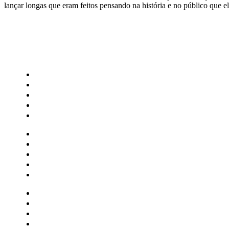
lançar longas que eram feitos pensando na história e no público que e
CATEGORIAS
Central Bilheterias
Central Celebra
Cinema
Críticas
Famosos
Central Bilheterias
Central Celebra
Cinema
Críticas
Famosos
Musica
Quadrinhos
Streaming
Séries e Novelas