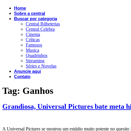
Home
Sobre a central
Buscar por categoria
Central Bilheterias
Central Celebra
Cinema
Críticas
Famosos
Musica
Quadrinhos
Streaming
Séries e Novelas
Anuncie aqui
Contato
Tag:
Ganhos
Grandiosa, Universal Pictures bate meta hi
A Universal Pictures se mostrou um estúdio muito potente no quesito