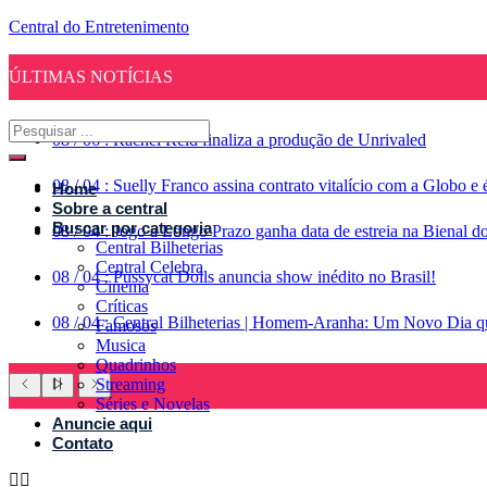
Central do Entretenimento
ÚLTIMAS NOTÍCIAS
08
/
06
:
Rachel Reid finaliza a produção de Unrivaled
08
/
04
:
Suelly Franco assina contrato vitalício com a Globo 
Home
Sobre a central
Buscar por categoria
08
/
04
:
Jogo a Longo Prazo ganha data de estreia na Bienal d
Central Bilheterias
Central Celebra
08
/
04
:
Pussycat Dolls anuncia show inédito no Brasil!
Cinema
Críticas
08
/
04
:
Central Bilheterias | Homem-Aranha: Um Novo Dia qu
Famosos
Musica
Quadrinhos
Streaming
Séries e Novelas
Anuncie aqui
Contato