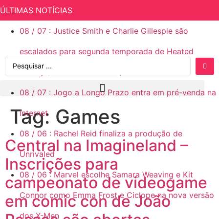
ÚLTIMAS NOTÍCIAS
08
/
07
:
Justice Smith e Charlie Gillespie são
escalados para segunda temporada de Heated
Rivalry (Rivalidade Ardente)
08
/
07
:
Jogo a Longo Prazo entra em pré-venda na
Tag:
Games
internet
08
/
06
:
Rachel Reid finaliza a produção de
Central na Imagineland –
Unrivaled
Inscrições para
08
/
06
:
Marvel escolhe Samara Weaving e Kit
campeonato de videogame
Connor como Emma Frost e Ciclope na nova versão
em comic con de João
dos X-Men