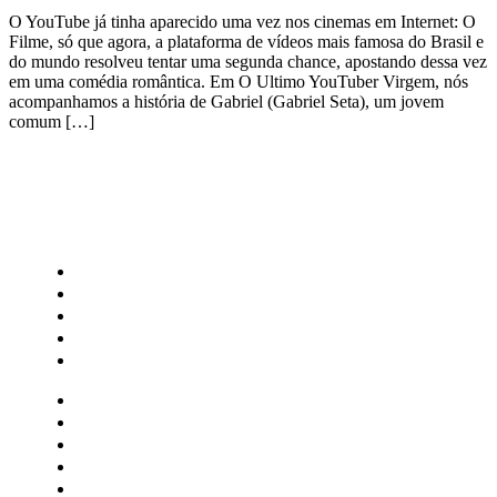
O YouTube já tinha aparecido uma vez nos cinemas em Internet: O
Filme, só que agora, a plataforma de vídeos mais famosa do Brasil e
do mundo resolveu tentar uma segunda chance, apostando dessa vez
em uma comédia romântica. Em O Ultimo YouTuber Virgem, nós
acompanhamos a história de Gabriel (Gabriel Seta), um jovem
comum […]
CATEGORIAS
Central Bilheterias
Central Celebra
Cinema
Críticas
Famosos
Central Bilheterias
Central Celebra
Cinema
Críticas
Famosos