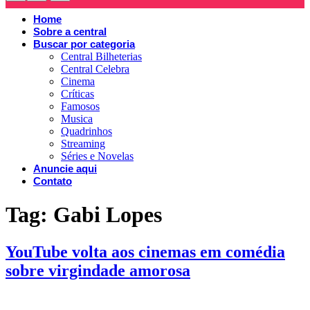
Home
Sobre a central
Buscar por categoria
Central Bilheterias
Central Celebra
Cinema
Críticas
Famosos
Musica
Quadrinhos
Streaming
Séries e Novelas
Anuncie aqui
Contato
Tag:
Gabi Lopes
YouTube volta aos cinemas em comédia
sobre virgindade amorosa