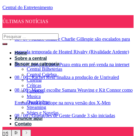
Central do Entretenimento
ÚLTIMAS NOTÍCIAS
08
/
07
:
Justice Smith e Charlie Gillespie são escalados para
segunda temporada de Heated Rivalry (Rivalidade Ardente)
Home
Sobre a central
Buscar por categoria
08
/
07
:
Jogo a Longo Prazo entra em pré-venda na internet
Central Bilheterias
Central Celebra
08
/
06
:
Rachel Reid finaliza a produção de Unrivaled
Cinema
Críticas
08
/
06
:
Marvel escolhe Samara Weaving e Kit Connor como
Famosos
Musica
Quadrinhos
Emma Frost e Ciclope na nova versão dos X-Men
Streaming
Séries e Novelas
08
/
06
:
Gravações de Gente Grande 3 são iniciadas
Anuncie aqui
Contato