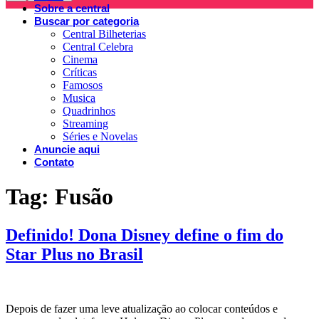
Sobre a central
Buscar por categoria
Central Bilheterias
Central Celebra
Cinema
Críticas
Famosos
Musica
Quadrinhos
Streaming
Séries e Novelas
Anuncie aqui
Contato
Tag:
Fusão
Definido! Dona Disney define o fim do
Star Plus no Brasil
Depois de fazer uma leve atualização ao colocar conteúdos e