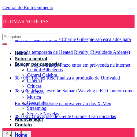
Central do Entretenimento
ÚLTIMAS NOTÍCIAS
08
/
07
:
Justice Smith e Charlie Gillespie são escalados para
segunda temporada de Heated Rivalry (Rivalidade Ardente)
Home
Sobre a central
Buscar por categoria
08
/
07
:
Jogo a Longo Prazo entra em pré-venda na internet
Central Bilheterias
Central Celebra
08
/
06
:
Rachel Reid finaliza a produção de Unrivaled
Cinema
Críticas
08
/
06
:
Marvel escolhe Samara Weaving e Kit Connor como
Famosos
Musica
Quadrinhos
Emma Frost e Ciclope na nova versão dos X-Men
Streaming
Séries e Novelas
08
/
06
:
Gravações de Gente Grande 3 são iniciadas
Anuncie aqui
Contato
Home