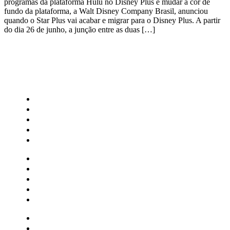
programas da plataforma Hulu no Disney Plus e mudar a cor de
fundo da plataforma, a Walt Disney Company Brasil, anunciou
quando o Star Plus vai acabar e migrar para o Disney Plus. A partir
do dia 26 de junho, a junção entre as duas […]
CATEGORIAS
Central Bilheterias
Central Celebra
Cinema
Críticas
Famosos
Central Bilheterias
Central Celebra
Cinema
Críticas
Famosos
Musica
Quadrinhos